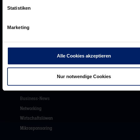
Statistiken
Jobs
Aufsichtsrat
Marketing
Löwenherz
Ansprechpartner*innen
Alle Cookies akzeptieren
Unsere Partner
Nur notwendige Cookies
Werbemöglichkeiten
VIP Dauerkarten
Business-News
Networking
Wirtschaftslöwen
Mikrosponsoring