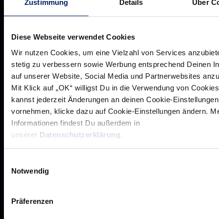
Zustimmung
Details
Über C
Diese Webseite verwendet Cookies
Wir nutzen Cookies, um eine Vielzahl von Services anzubiet
stetig zu verbessern sowie Werbung entsprechend Deinen I
auf unserer Website, Social Media und Partnerwebsites anz
Mit Klick auf „OK“ willigst Du in die Verwendung von Cookies
kannst jederzeit Änderungen an deinen Cookie-Einstellungen
vornehmen, klicke dazu auf Cookie-Einstellungen ändern. M
Informationen findest Du außerdem in
Rhein-Neckar Löwen GmbH
unserer
Datenschutzerklärung
.
Einwilligungsauswahl
Notwendig
Präferenzen
Werte der Löwen
Historie