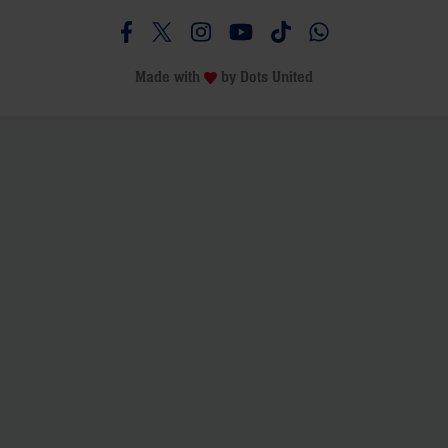
Besucht uns auf Facebook
Besucht uns auf Twitter
Besucht uns auf Instagram
Besucht uns auf Youtube
Besucht uns auf TikTo
Besucht uns auf 
Made with
by
Dots United