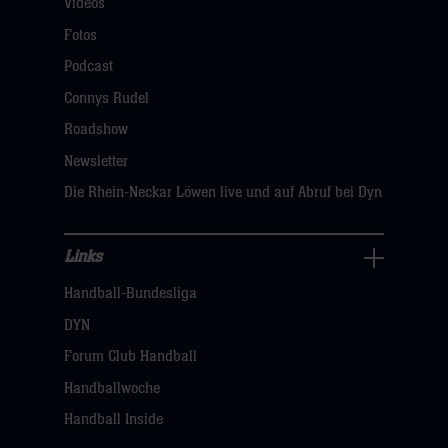
Videos
Fans
Navigation
Fotos
öffnen,
Podcast
dann
Connys Rudel
klicken
Roadshow
sie
Newsletter
hier
Die Rhein-Neckar Löwen live und auf Abruf bei Dyn
Links
Links
Handball-Bundesliga
Navigation
öffnen,
DYN
dann
Forum Club Handball
klicken
Handballwoche
sie
Handball Inside
hier