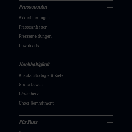
Pressecenter
Business
Akkreditierungen
Navigation
öffnen,
Presseanfragen
dann
Pressemeldungen
klicken
Downloads
sie
hier
Nachhaltigkeit
Nachhaltigkeit
Ansatz, Strategie & Ziele
Navigation
öffnen,
Grüne Löwen
dann
Löwenherz
klicken
Unser Commitment
sie
hier
Für Fans
Für