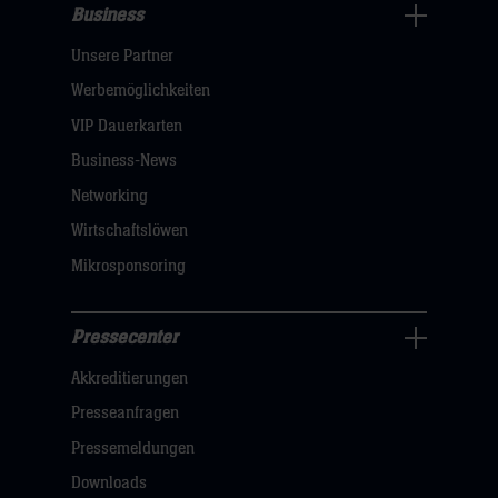
Business
Pressecenter
Unsere Partner
Navigation
öffnen,
Werbemöglichkeiten
dann
VIP Dauerkarten
klicken
Business-News
sie
Networking
hier
Wirtschaftslöwen
Mikrosponsoring
Pressecenter
Business
Akkreditierungen
Navigation
öffnen,
Presseanfragen
dann
Pressemeldungen
klicken
Downloads