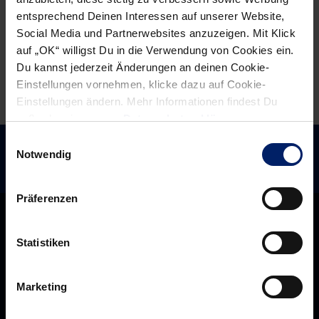
Z:
Z:
entsprechend Deinen Interessen auf unserer Website,
Patrick
Bjarte
Social Media und Partnerwebsites anzuzeigen. Mit Klick
Groetzki
Myrhol
auf „OK“ willigst Du in die Verwendung von Cookies ein.
Du kannst jederzeit Änderungen an deinen Cookie-
Einstellungen vornehmen, klicke dazu auf Cookie-
Einstellungen ändern. Mehr Informationen findest Du
außerdem in unserer
Datenschutzerklärung
.
Einwilligungsauswahl
Notwendig
Präferenzen
Statistiken
Marketing