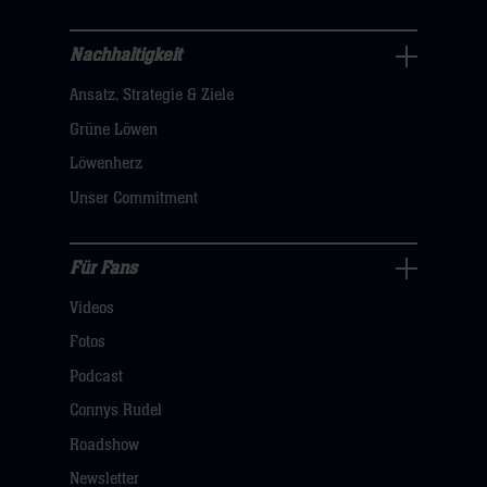
sie
hier
Nachhaltigkeit
Nachhaltigkeit
Ansatz, Strategie & Ziele
Navigation
öffnen,
Grüne Löwen
dann
Löwenherz
klicken
Unser Commitment
sie
hier
Für Fans
Für
Videos
Fans
Navigation
Fotos
öffnen,
Podcast
dann
Connys Rudel
klicken
Roadshow
sie
Newsletter
hier