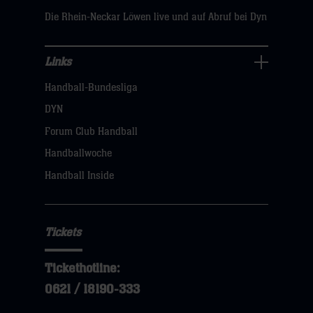
Die Rhein-Neckar Löwen live und auf Abruf bei Dyn
Links
Links
Handball-Bundesliga
Navigation
öffnen,
DYN
dann
Forum Club Handball
klicken
Handballwoche
sie
Handball Inside
hier
Tickets
Tickethotline:
0621 / 18190-333