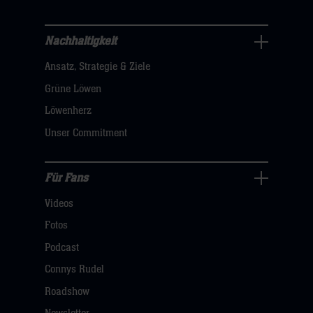
sie
hier
Nachhaltigkeit
Nachhaltigkeit
Ansatz, Strategie & Ziele
Navigation
öffnen,
Grüne Löwen
dann
Löwenherz
klicken
Unser Commitment
sie
hier
Für Fans
Für
Videos
Fans
Navigation
Fotos
öffnen,
Podcast
dann
Connys Rudel
klicken
Roadshow
sie