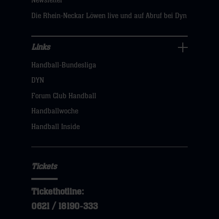
Newsletter
hier
Die Rhein-Neckar Löwen live und auf Abruf bei Dyn
Links
Links
Handball-Bundesliga
Navigation
öffnen,
DYN
dann
Forum Club Handball
klicken
Handballwoche
sie
Handball Inside
hier
Tickets
Tickethotline:
0621 / 18190-333