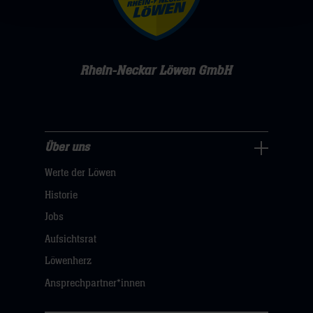
Rhein-Neckar Löwen GmbH
Über uns
Über
Werte der Löwen
uns
Navigation
Historie
öffnen,
Jobs
dann
Aufsichtsrat
klicken
Löwenherz
sie
Ansprechpartner*innen
hier