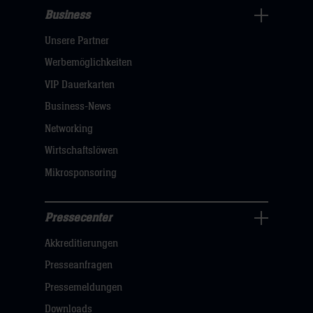
Business
Pressecenter
Unsere Partner
Navigation
öffnen,
Werbemöglichkeiten
dann
VIP Dauerkarten
klicken
Business-News
sie
Networking
hier
Wirtschaftslöwen
Mikrosponsoring
Pressecenter
Business
Akkreditierungen
Navigation
öffnen,
Presseanfragen
dann
Pressemeldungen
klicken
Downloads