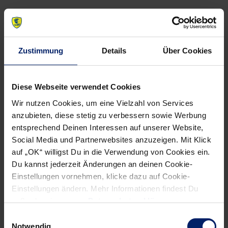
NEWSLETTER
Zustimmung
Details
Über Cookies
Wenn du per E-Mail über Aktuelles aus der Löwenwelt
informiert werden willst, kannst du den Rhein-Neckar Löwen
Diese Webseite verwendet Cookies
Newsletter
hier abonnieren
.
Wir nutzen Cookies, um eine Vielzahl von Services
anzubieten, diese stetig zu verbessern sowie Werbung
entsprechend Deinen Interessen auf unserer Website,
Post
Alle News anzeigen
Social Media und Partnerwebsites anzuzeigen. Mit Klick
previous
newst
navigation
auf „OK“ willigst Du in die Verwendung von Cookies ein.
News:
News:
Du kannst jederzeit Änderungen an deinen Cookie-
Ticket-
Der
Einstellungen vornehmen, klicke dazu auf Cookie-
Info
Kapitän
Einstellungen ändern. Mehr Informationen findest Du
für
bleibt
außerdem in unserer
Datenschutzerklärung
.
Löwen-
an
Einwilligungsauswahl
Heimspiele
Bord:
Notwendig