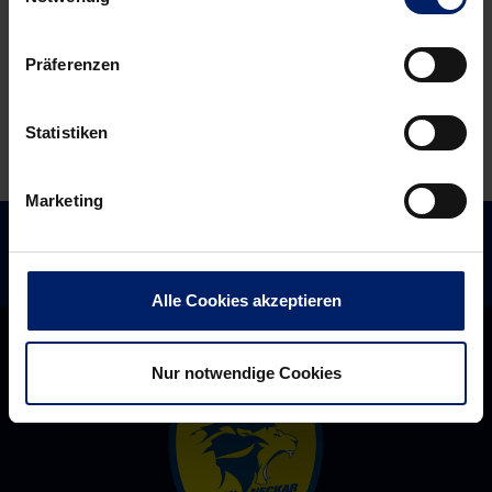
im
Uwe
Dezember
Gensheimer
Präferenzen
und
Rhein-
Statistiken
Neckar
Löwen
Marketing
verlängern
ihren
Vertrag
Alle Cookies akzeptieren
Nur notwendige Cookies