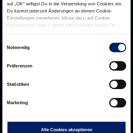
auf „OK“ willigst Du in die Verwendung von Cookies ein.
Du kannst jederzeit Änderungen an deinen Cookie-
Einstellungen vornehmen, klicke dazu auf Cookie-
Einstellungen ändern. Mehr Informationen findest Du
außerdem in unserer
Datenschutzerklärung
.
Werte der Löwen
Einwilligungsauswahl
Historie
Notwendig
Jobs
Aufsichtsrat
Präferenzen
Löwenherz
Statistiken
Ansprechpartner*innen
Marketing
Unsere Partner
Werbemöglichkeiten
Alle Cookies akzeptieren
VIP Dauerkarten