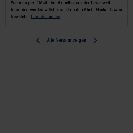
Wenn du per E-Mail über Aktuelles aus der Löwenwelt
informiert werden willst, kannst du den Rhein-Neckar Löwen
Newsletter
hier abonnieren
.
Post
Alle News anzeigen
previous
newst
navigation
News:
News:
Kontrolliert
Rhein-
und
Neckar
kraftsparend
Löwen
zu
vom
zwei
Schlusslicht
Zählern
kaum
gefordert