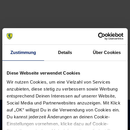
News:
News:
Pflichtaufgabe
Pflichtsieg,
erledigt:
aber
Löwen
in
holen
Gedanken
zwei
beim
Zustimmung
Details
Über Cookies
Punkte
THW
gegen
Minden
Diese Webseite verwendet Cookies
Wir nutzen Cookies, um eine Vielzahl von Services
anzubieten, diese stetig zu verbessern sowie Werbung
entsprechend Deinen Interessen auf unserer Website,
Social Media und Partnerwebsites anzuzeigen. Mit Klick
auf „OK“ willigst Du in die Verwendung von Cookies ein.
Du kannst jederzeit Änderungen an deinen Cookie-
Einstellungen vornehmen, klicke dazu auf Cookie-