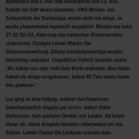
Ansehnlich war’s, was Uwe Gensheimer und Co. aufs
Parkett der SAP Arena zauberten. GWD Minden, das
Schlusslicht der Bundesliga, wurde nicht nur erlegt, es
wurde phasenweise regelrecht vorgeführt. Minden war beim
37:32 (21:16)_Heimsieg des badischen Starensembles
chancenlos. Einziges Löwen-Manko: Die
Chancenverwertung. Etliche hundertprozentige wurden
leichtfertig verballert. Flügelflitzer Patrick Groetzki nickte:
„Wir haben uns sehr viele freie Würfe erarbeitet. Aber leider
haben wir einige ausgelassen. Selbst 45 Tore wären heute
drin gewesen.“
Los ging es eher holprig, äußerst durchwachsen:
Zwischenzeitlich klappte gar nichts. Selbst Olafur
Stefansson, dem genialen Denker und Lenker, fiel kaum
etwas ein. Seine Anspiele landeten reihenweise bei den
Gästen. Löwen-Trainer Ola Lindgren schaute dem