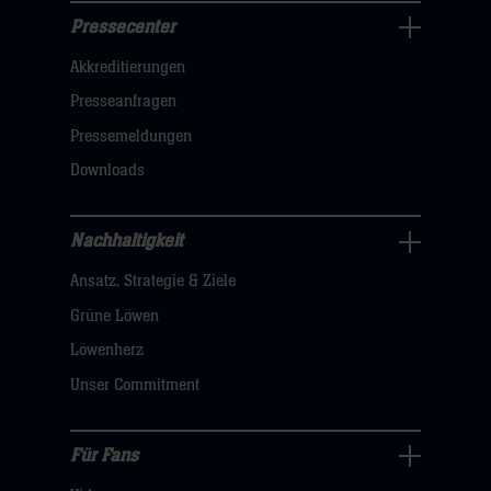
Pressecenter
Business
Akkreditierungen
Navigation
öffnen,
Presseanfragen
dann
Pressemeldungen
klicken
Downloads
sie
hier
Nachhaltigkeit
Nachhaltigkeit
Ansatz, Strategie & Ziele
Navigation
öffnen,
Grüne Löwen
dann
Löwenherz
klicken
Unser Commitment
sie
hier
Für Fans
Für