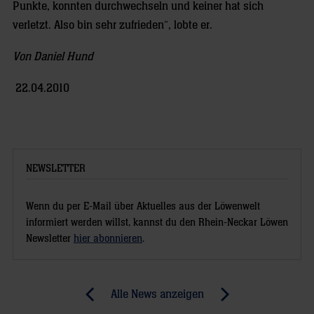
Punkte, konnten durchwechseln und keiner hat sich
verletzt. Also bin sehr zufrieden“, lobte er.
Von Daniel Hund
22.04.2010
NEWSLETTER
Wenn du per E-Mail über Aktuelles aus der Löwenwelt
informiert werden willst, kannst du den Rhein-Neckar Löwen
Newsletter
hier abonnieren
.
Post
Alle News anzeigen
previous
newst
navigation