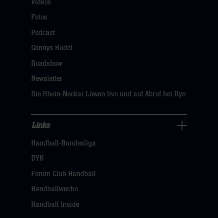
Videos
Fans
Navigation
Fotos
öffnen,
Podcast
dann
Connys Rudel
klicken
Roadshow
sie
Newsletter
hier
Die Rhein-Neckar Löwen live und auf Abruf bei Dyn
Links
Links
Handball-Bundesliga
Navigation
öffnen,
DYN
dann
Forum Club Handball
klicken
Handballwoche
sie
Handball Inside
hier