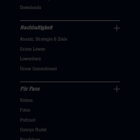
klicken
Downloads
sie
hier
Nachhaltigkeit
Nachhaltigkeit
Ansatz, Strategie & Ziele
Navigation
öffnen,
Grüne Löwen
dann
Löwenherz
klicken
Unser Commitment
sie
hier
Für Fans
Für
Videos
Fans
Navigation
Fotos
öffnen,
Podcast
dann
Connys Rudel
klicken
Roadshow