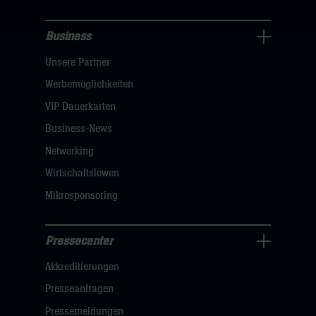
Business
Pressecenter
Unsere Partner
Navigation
öffnen,
Werbemöglichkeiten
dann
VIP Dauerkarten
klicken
Business-News
sie
Networking
hier
Wirtschaftslöwen
Mikrosponsoring
Pressecenter
Business
Akkreditierungen
Navigation
öffnen,
Presseanfragen
dann
Pressemeldungen