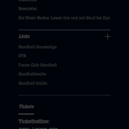
sie
Newsletter
hier
Die Rhein-Neckar Löwen live und auf Abruf bei Dyn
Links
Links
Handball-Bundesliga
Navigation
öffnen,
DYN
dann
Forum Club Handball
klicken
Handballwoche
sie
Handball Inside
hier
Tickets
Tickethotline: