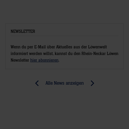
NEWSLETTER
Wenn du per E-Mail über Aktuelles aus der Löwenwelt
informiert werden willst, kannst du den Rhein-Neckar Löwen
Newsletter
hier abonnieren
.
Post
Alle News anzeigen
previous
newst
navigation
News:
News:
Pokal-
Zwischen
Krimi
Stolz
endet
und
mit
Enttäuschung