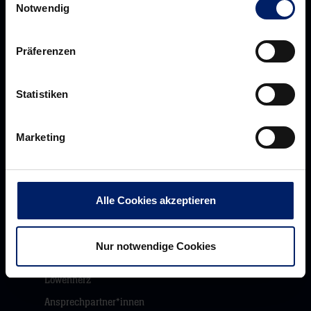
Notwendig
Präferenzen
Rhein-Neckar Löwen GmbH
Statistiken
Marketing
Über uns
Über
Werte der Löwen
uns
Alle Cookies akzeptieren
Navigation
Historie
öffnen,
Jobs
Nur notwendige Cookies
dann
Aufsichtsrat
klicken
Löwenherz
sie
Ansprechpartner*innen
hier