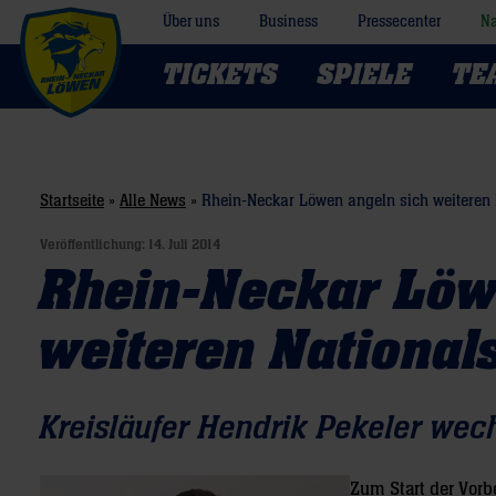
Über uns
Business
Pressecenter
Na
TICKETS
SPIELE
TE
Startseite
»
Alle News
»
Rhein-Neckar Löwen angeln sich weiteren 
Veröffentlichung:
14. Juli 2014
Rhein-Neckar Löw
weiteren National
Kreisläufer Hendrik Pekeler wec
Zum Start der Vorb