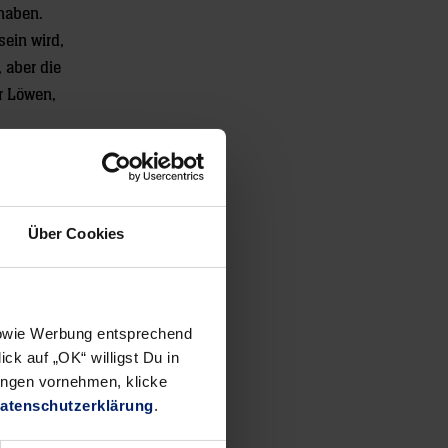
 haben.
sein wird,
, aber die
r Löwen,
Stationen
 beim
zweite
Über Cookies
 Am 14.
 sowie Werbung entsprechend
ck auf „OK“ willigst Du in
ungen vornehmen, klicke
atenschutzerklärung
.