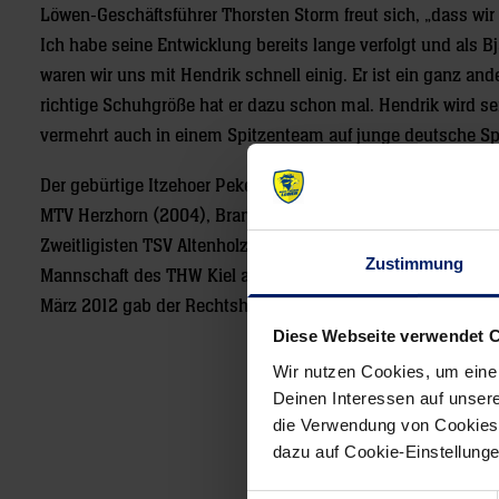
Löwen-Geschäftsführer Thorsten Storm freut sich, „dass wir
Ich habe seine Entwicklung bereits lange verfolgt und als Bja
waren wir uns mit Hendrik schnell einig. Er ist ein ganz ander
richtige Schuhgröße hat er dazu schon mal. Hendrik wird se
vermehrt auch in einem Spitzenteam auf junge deutsche Spi
Der gebürtige Itzehoer Pekeler begann das Handballspiele
MTV Herzhorn (2004), Bramstedter TS (2007) schließlich 20
Zweitligisten TSV Altenholz, ab 2009 war der Kreisläufer fü
Zustimmung
Mannschaft des THW Kiel am Ball. 2010 wechselte er zum Be
März 2012 gab der Rechtshänder in Mannheim gegen Island 
Diese Webseite verwendet 
Wir nutzen Cookies, um eine
Post
Deinen Interessen auf unsere
die Verwendung von Cookies 
navigation
dazu auf Cookie-Einstellung