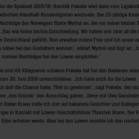
ür die Spielzeit 2015/16: Hendrik Pekeler wird dann vom Ligakon
schen Handball-Bundesligisten wechseln. Der 23-jährige Kreislä
achfolge des Norwegers Bjarte Myrhol an, der vor seiner letzten 
 „Das war keine leichte Entscheidung. Wir haben uns über all die 
 in Deutschland gefühlt. Nun erwarten meine Frau und ich unser z
 näher bei den Großeltern wohnen“, erklärt Myrhol und fügt an: „
s meinen Nachfolger bei den Löwen empfohlen.“
ße und 101 Kilogramm schwere Pekeler hat bei den Badenern eine
 zum 30. Juni 2018 unterschrieben. „Ich habe mich für die Löwen
ch dort die Chance habe, Titel zu gewinnen“, sagt Pekeler, der nic
tere „drei Gründe“ den Ausschlag gaben: „Denn mit Uwe Gensheim
d Stefan Kneer treffe ich dort auf bekannte Gesichter und Kollege
änger in Kontakt mit Löwen-Geschäftsführer Thorsten Storm. Der V
 Erbe antreten werde. Aber bei den Löwen möchte ich den nächst