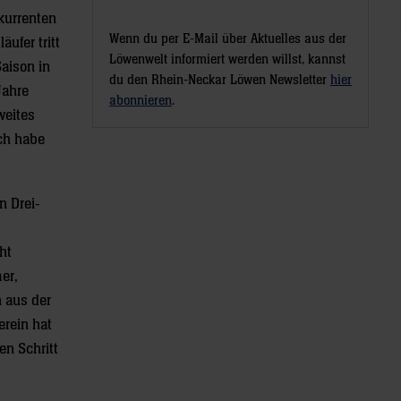
kurrenten
Wenn du per E-Mail über Aktuelles aus der
ufer tritt
Löwenwelt informiert werden willst, kannst
Saison in
du den Rhein-Neckar Löwen Newsletter
hier
Jahre
abonnieren
.
weites
Ich habe
n Drei-
ht
er,
n aus der
erein hat
en Schritt