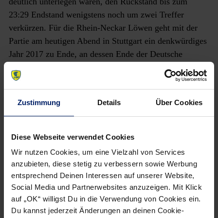
deutlich unterlegen waren, den Rückstand bis zum
23:29 Endstand wenigstens noch um zwei Treffer
verkürzen. Für die Rhein-Neckar Löwen geht mit der
Partie am heutigen Abend in Stuttgart ein denkwürdiges
Jahr 2017 zu Ende, an dessen Ende der Deutsche
Meister erneut an der Tabellenspitze der DKB Handball-
Bundesliga steht. Weiter geht es in der Bundesliga am
8. Februar 2018. Gegner in der SAP Arena ist dann der
Zustimmung
Details
Über Cookies
TBV Lemgo.
TVB 1898 Stuttgart – Rhein-Neckar Löwen 23:29
Diese Webseite verwendet Cookies
(13:16)
Wir nutzen Cookies, um eine Vielzahl von Services
TVB 1898 Stuttgart: Maier, Sdunek; Schimmelbauer
anzubieten, diese stetig zu verbessern sowie Werbung
entsprechend Deinen Interessen auf unserer Website,
(1), Salger (7), Weiß (1), Schagen (4), Schweikhardt
Social Media und Partnerwebsites anzuzeigen. Mit Klick
(3), Späth (2), Baumgarten, Röthlisberger, Burmeister,
auf „OK“ willigst Du in die Verwendung von Cookies ein.
Kretschmer, Orlowski (5), Pfattheicher
Du kannst jederzeit Änderungen an deinen Cookie-