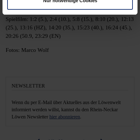
Nur notwendige Cookies
Pekeler (2), Reinkind (2)
Spielfilm: 1:2 (5.), 2:4 (10.), 5:8 (15.), 8:10 (20.), 12:13
(25.), 13:16 (HZ), 14:20 (35.), 15:23 (40.), 16:24 (45.),
20:26 (50.9, 23:29 (EN)
Fotos: Marco Wolf
NEWSLETTER
Wenn du per E-Mail über Aktuelles aus der Löwenwelt
informiert werden willst, kannst du den Rhein-Neckar
Löwen Newsletter
hier abonnieren
.