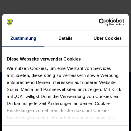
Löwen
die
sorgen
Löwen
für
(MM)
Rekordspende
beim
Zustimmung
Details
Über Cookies
Kindermittagstisch
(Käfertaler
Zeitung)
Diese Webseite verwendet Cookies
Wir nutzen Cookies, um eine Vielzahl von Services
anzubieten, diese stetig zu verbessern sowie Werbung
entsprechend Deinen Interessen auf unserer Website,
Social Media und Partnerwebsites anzuzeigen. Mit Klick
auf „OK“ willigst Du in die Verwendung von Cookies ein.
Du kannst jederzeit Änderungen an deinen Cookie-
Einstellungen vornehmen, klicke dazu auf Cookie-
Einstellungen ändern. Mehr Informationen findest Du
außerdem in unserer
Datenschutzerklärung
.