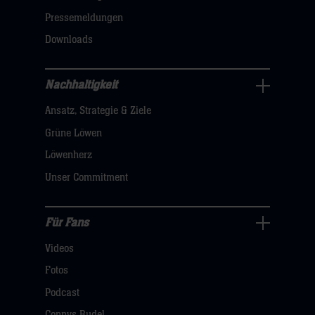
dann
Pressemeldungen
klicken
Downloads
sie
hier
Nachhaltigkeit
Nachhaltigkeit
Ansatz, Strategie & Ziele
Navigation
öffnen,
Grüne Löwen
dann
Löwenherz
klicken
Unser Commitment
sie
hier
Für Fans
Für
Videos
Fans
Navigation
Fotos
öffnen,
Podcast
dann
Connys Rudel