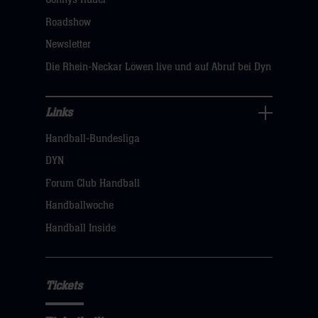
klicken
Roadshow
sie
Newsletter
hier
Die Rhein-Neckar Löwen live und auf Abruf bei Dyn
Links
Links
Handball-Bundesliga
Navigation
öffnen,
DYN
dann
Forum Club Handball
klicken
Handballwoche
sie
Handball Inside
hier
Tickets