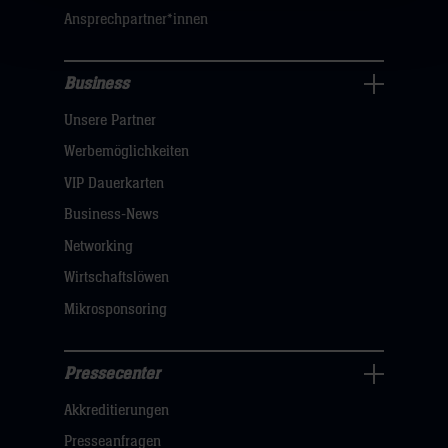
Ansprechpartner*innen
hier
Business
Pressecenter
Unsere Partner
Navigation
öffnen,
Werbemöglichkeiten
dann
VIP Dauerkarten
klicken
Business-News
sie
Networking
hier
Wirtschaftslöwen
Mikrosponsoring
Pressecenter
Business
Akkreditierungen
Navigation
öffnen,
Presseanfragen