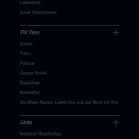
dann
Löwenherz
klicken
Unser Commitment
sie
hier
Für Fans
Für
Videos
Fans
Navigation
Fotos
öffnen,
Podcast
dann
Connys Rudel
klicken
Roadshow
sie
Newsletter
hier
Die Rhein-Neckar Löwen live und auf Abruf bei Dyn
Links
Links
Handball-Bundesliga
Navigation