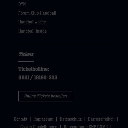
öffnen,
DYN
dann
Forum Club Handball
klicken
Handballwoche
sie
Handball Inside
hier
Tickets
Tickethotline:
0621 / 18190-333
Online Tickets bestellen
Kontakt
Impressum
Datenschutz
Barrierefreiheit
Cookie-Einstellungen
Hausordnung SNP DOME