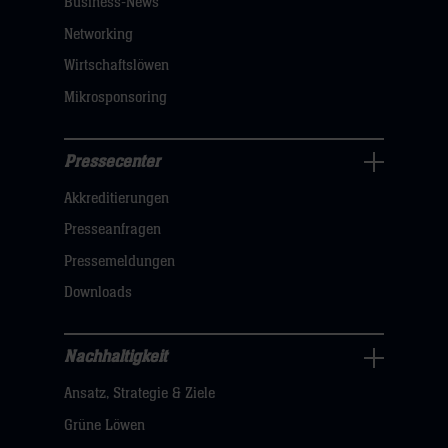
Business-News
sie
Networking
hier
Wirtschaftslöwen
Mikrosponsoring
Pressecenter
Business
Akkreditierungen
Navigation
öffnen,
Presseanfragen
dann
Pressemeldungen
klicken
Downloads
sie
hier
Nachhaltigkeit
Nachhaltigkeit
Ansatz, Strategie & Ziele
Navigation
öffnen,
Grüne Löwen