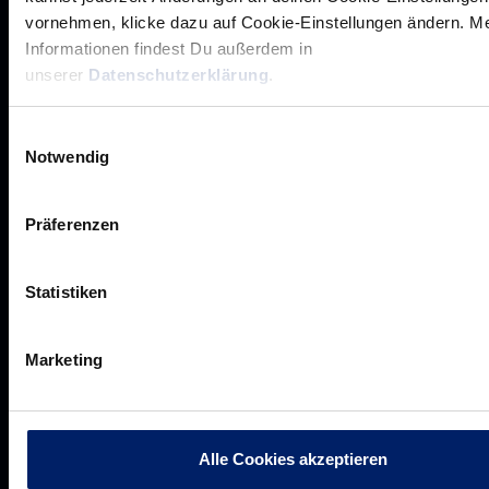
vornehmen, klicke dazu auf Cookie-Einstellungen ändern. M
Unsere Partner
Informationen findest Du außerdem in
Werbemöglichkeiten
unserer
Datenschutzerklärung
.
VIP Dauerkarten
Business-News
Einwilligungsauswahl
Notwendig
Networking
Wirtschaftslöwen
Präferenzen
Mikrosponsoring
Statistiken
Akkreditierungen
Marketing
Presseanfragen
Pressemeldungen
Downloads
Alle Cookies akzeptieren