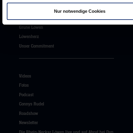
Nur notwendige Cookies
Ansatz, Strategie & Ziele
Grüne Löwen
Löwenherz
Unser Commitment
Videos
Fotos
Podcast
Connys Rudel
Roadshow
Newsletter
Die Rhein-Neckar Löwen live und auf Abruf bei Dyn