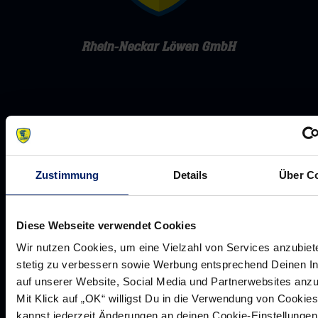
Rhein-Neckar Löwen GmbH
Werte der Löwen
Historie
Zustimmung
Details
Über C
Jobs
Aufsichtsrat
Diese Webseite verwendet Cookies
Löwenherz
Wir nutzen Cookies, um eine Vielzahl von Services anzubiet
Ansprechpartner*innen
stetig zu verbessern sowie Werbung entsprechend Deinen I
auf unserer Website, Social Media und Partnerwebsites anz
Mit Klick auf „OK“ willigst Du in die Verwendung von Cookies
kannst jederzeit Änderungen an deinen Cookie-Einstellungen