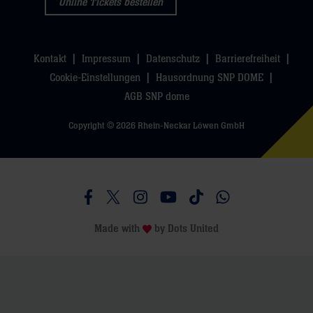
Online Tickets bestellen
Kontakt
Impressum
Datenschutz
Barrierefreiheit
Cookie-Einstellungen
Hausordnung SNP DOME
AGB SNP dome
Copyright © 2026 Rhein-Neckar Löwen GmbH
Besucht uns auf Facebook
Besucht uns auf Twitter
Besucht uns auf Instagram
Besucht uns auf Youtube
Besucht uns auf TikTo
Besucht uns auf 
Made with
by
Dots United