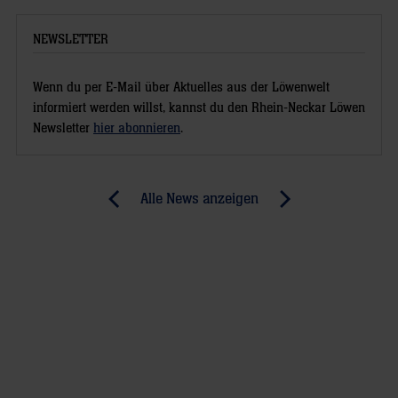
NEWSLETTER
Wenn du per E-Mail über Aktuelles aus der Löwenwelt
informiert werden willst, kannst du den Rhein-Neckar Löwen
Newsletter
hier abonnieren
.
Post
Alle News anzeigen
previous
newst
navigation
News:
News:
Oliver
Deutschland
Roggisch
mit
behält
Remis
die
in
Kapitänsbinde
Dänemark
(RNZ)