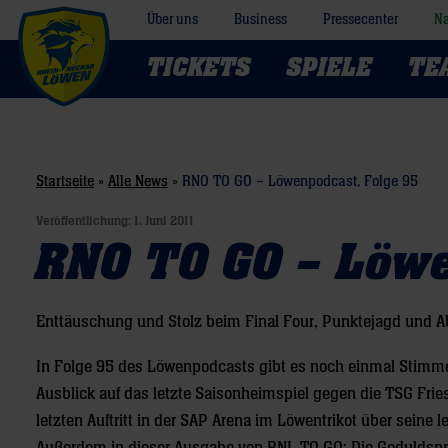
Über uns
Business
Pressecenter
Na
TICKETS
SPIELE
TE
Startseite
»
Alle News
»
RNO TO GO – Löwenpodcast, Folge 95
Veröffentlichung:
1. Juni 2011
RNO TO GO – Löwe
Enttäuschung und Stolz beim Final Four, Punktejagd und A
In Folge 95 des Löwenpodcasts gibt es noch einmal Stim
Ausblick auf das letzte Saisonheimspiel gegen die TSG Frie
letzten Auftritt in der SAP Arena im Löwentrikot über seine 