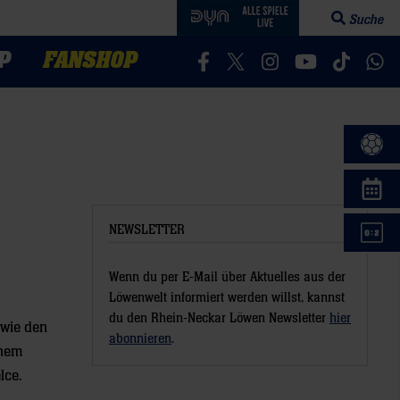
Suche
Suchfeld öff
P
FANSHOP
Besucht uns auf Facebook
Besucht uns auf Twitter
Besucht uns auf In
Besucht uns a
Besucht 
Bes
NEWSLETTER
Wenn du per E-Mail über Aktuelles aus der
Löwenwelt informiert werden willst, kannst
du den Rhein-Neckar Löwen Newsletter
hier
owie den
abonnieren
.
inem
lce.