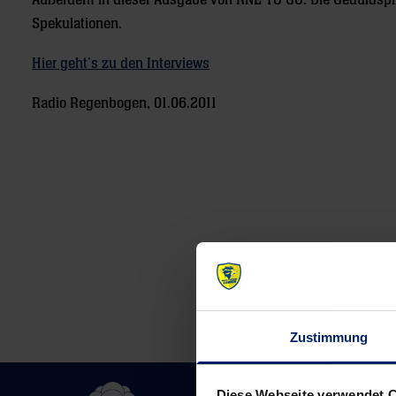
Außerdem in dieser Ausgabe von RNL TO GO: Die Geduldspro
Spekulationen.
Hier geht’s zu den Interviews
Radio Regenbogen, 01.06.2011
Post
navigation
Zustimmung
Diese Webseite verwendet 