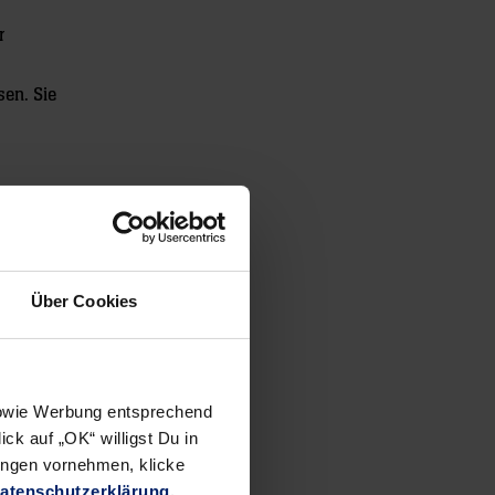
r
sen. Sie
Über Cookies
 sowie Werbung entsprechend
ck auf „OK“ willigst Du in
ungen vornehmen, klicke
atenschutzerklärung
.