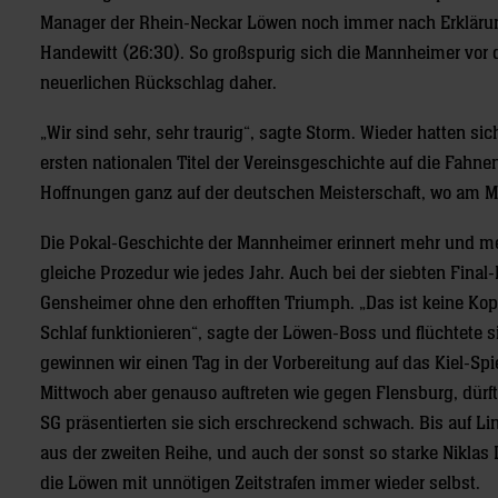
Manager der Rhein-Neckar Löwen noch immer nach Erklärun
Handewitt (26:30). So großspurig sich die Mannheimer vor 
neuerlichen Rückschlag daher.
„Wir sind sehr, sehr traurig“, sagte Storm. Wieder hatten sic
ersten nationalen Titel der Vereinsgeschichte auf die Fahn
Hoffnungen ganz auf der deutschen Meisterschaft, wo am 
Die Pokal-Geschichte der Mannheimer erinnert mehr und meh
gleiche Prozedur wie jedes Jahr. Auch bei der siebten Fina
Gensheimer ohne den erhofften Triumph. „Das ist keine Kopf
Schlaf funktionieren“, sagte der Löwen-Boss und flüchtete
gewinnen wir einen Tag in der Vorbereitung auf das Kiel-Sp
Mittwoch aber genauso auftreten wie gegen Flensburg, dürft
SG präsentierten sie sich erschreckend schwach. Bis auf L
aus der zweiten Reihe, und auch der sonst so starke Nikla
die Löwen mit unnötigen Zeitstrafen immer wieder selbst.