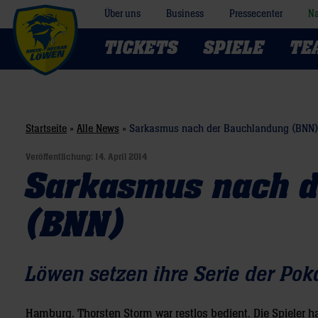
Über uns
Business
Pressecenter
Na
TICKETS
SPIELE
TE
Startseite
»
Alle News
»
Sarkasmus nach der Bauchlandung (BNN)
Veröffentlichung:
14. April 2014
Sarkasmus nach d
(BNN)
Löwen setzen ihre Serie der Pok
Hamburg. Thorsten Storm war restlos bedient. Die Spieler h