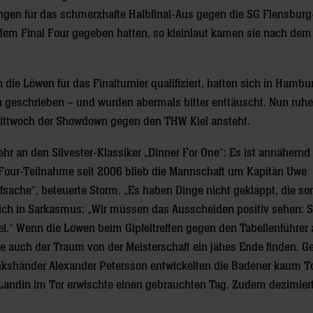
gen für das schmerzhafte Halbfinal-Aus gegen die SG Flensburg
dem Final Four gegeben hatten, so kleinlaut kamen sie nach dem
h die Löwen für das Finalturnier qualifiziert, hatten sich in Hamb
en geschrieben – und wurden abermals bitter enttäuscht. Nun ruhe
Mittwoch der Showdown gegen den THW Kiel ansteht.
r an den Silvester-Klassiker „Dinner For One“: Es ist annähernd 
l-Four-Teilnahme seit 2006 blieb die Mannschaft um Kapitän Uwe
sache“, beteuerte Storm. „Es haben Dinge nicht geklappt, die so
 sich in Sarkasmus: „Wir müssen das Ausscheiden positiv sehen: 
iel.“ Wenn die Löwen beim Gipfeltreffen gegen den Tabellenführer
e auch der Traum von der Meisterschaft ein jähes Ende finden. G
inkshänder Alexander Petersson entwickelten die Badener kaum T
s Landin im Tor erwischte einen gebrauchten Tag. Zudem dezimier