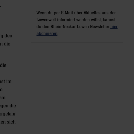
-
Wenn du per E-Mail über Aktuelles aus der
Löwenwelt informiert werden willst, kannst
du den Rhein-Neckar Löwen Newsletter
hier
abonnieren
.
urg den
n die
die
nst im
So
 am
egen die
orgefahr
ten sich