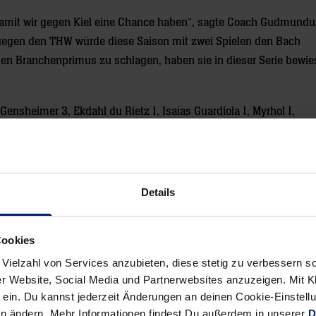
 damit wir gegen Kiel eine Chance haben“, sagte Coach Gudmundu
gegen den THW würde diese Saison mit zwei Spielen den Bach
den Branchenprimus zu schlagen, haben sie in dieser Serie bewie
ensheimer 3, Ekdahl du Rietz 1, Isaías Guardiola 1, Myrhol 1,
ndorf 4, Weinhold 4, Gottfridsson 1, Heinl 1, Knudsen 1.
Details
Cookies
 Vielzahl von Services anzubieten, diese stetig zu verbessern
r Website, Social Media und Partnerwebsites anzuzeigen. Mit Kli
ein. Du kannst jederzeit Änderungen an deinen Cookie-Einstell
Alle News anzeigen
en ändern. Mehr Informationen findest Du außerdem in unserer
D