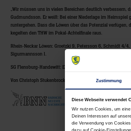
„Wir müssen uns in vielen Bereichen deutlich verbessern,
Gudmundsson. Er weiß: Bei einer Niederlage im Heimspiel 
runtergehen. Dass die Löwen über das Potenzial verfügen, 
kegelten den THW im Pokal-Achtelfinale raus.
Rhein-Neckar Löwen: Groetzki 9, Petersson 6, Schmidt 4/4, G
Sigurmannsson 1.
SG Flensburg-Handewitt: Eggert 7/2, Svan 7, Mogensen 5, Gla
Von
Christoph Stukenbrock
Zustimmung
Diese Webseite verwendet 
Wir nutzen Cookies, um eine
Deinen Interessen auf unsere
die Verwendung von Cookies 
Post
dazu auf Cookie-Einstellung