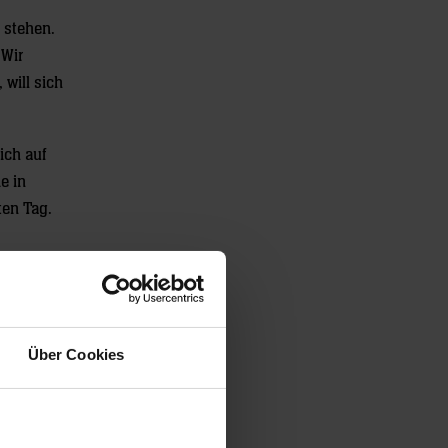
 stehen.
 Wir
will sich
ich auf
e in
ten Tag.
: „Wir
on
Über Cookies
t solchen
 wir das