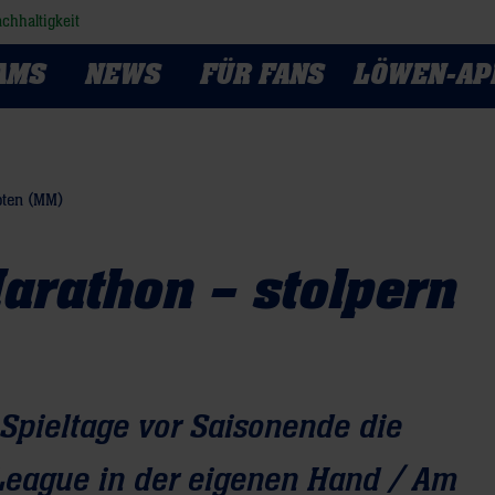
chhaltigkeit
AMS
NEWS
FÜR FANS
LÖWEN-AP
oten (MM)
arathon – stolpern
Spieltage vor Saisonende die
 League in der eigenen Hand / Am