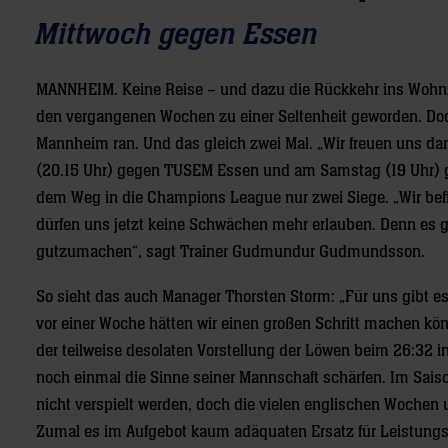
Mittwoch gegen Essen
MANNHEIM.
Keine Reise – und dazu die Rückkehr ins Wohnz
den vergangenen Wochen zu einer Seltenheit geworden. Doch
Mannheim ran. Und das gleich zwei Mal. „Wir freuen uns d
(20.15 Uhr) gegen TUSEM Essen und am Samstag (19 Uhr) g
dem Weg in die Champions League nur zwei Siege. „Wir befi
dürfen uns jetzt keine Schwächen mehr erlauben. Denn es g
gutzumachen“, sagt Trainer Gudmundur Gudmundsson.
So sieht das auch Manager Thorsten Storm: „Für uns gibt es 
vor einer Woche hätten wir einen großen Schritt machen kö
der teilweise desolaten Vorstellung der Löwen beim 26:32 in
noch einmal die Sinne seiner Mannschaft schärfen. Im Sais
nicht verspielt werden, doch die vielen englischen Wochen 
Zumal es im Aufgebot kaum adäquaten Ersatz für Leistungstr