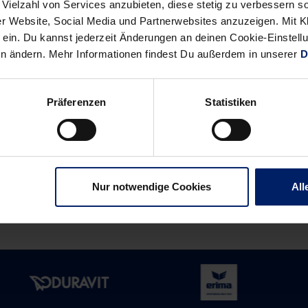
 Vielzahl von Services anzubieten, diese stetig zu verbessern
r Website, Social Media und Partnerwebsites anzuzeigen. Mit Kli
ein. Du kannst jederzeit Änderungen an deinen Cookie-Einstell
en ändern. Mehr Informationen findest Du außerdem in unserer
D
Präferenzen
Statistiken
Alle News anzeigen
previous
newst
News:
News:
Mehr
KOMMENTAR:
als
Zeit,
Nur notwendige Cookies
All
ein
sich
Spiel:
zu
Peterssons
belohnen
emotionale
(MM)
Rückkehr
(MM)