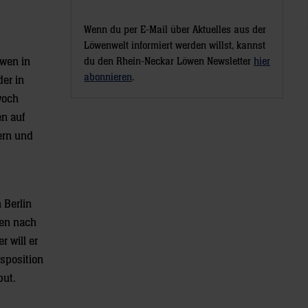
Wenn du per E-Mail über Aktuelles aus der
Löwenwelt informiert werden willst, kannst
öwen in
du den Rhein-Neckar Löwen Newsletter
hier
abonnieren
.
er in
woch
n auf
ern und
 Berlin
len nach
 will er
sposition
but.