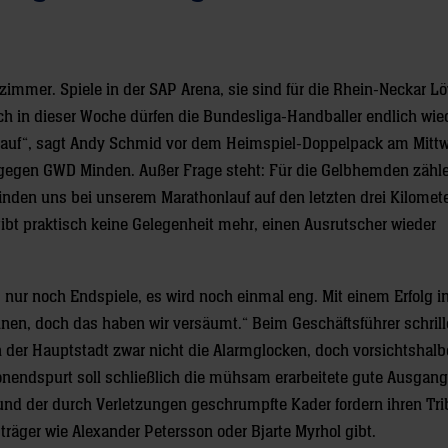
immer. Spiele in der SAP Arena, sie sind für die Rhein-Neckar L
 in dieser Woche dürfen die Bundesliga-Handballer endlich wied
arauf“, sagt Andy Schmid vor dem Heimspiel-Doppelpack am Mitt
egen GWD Minden. Außer Frage steht: Für die Gelbhemden zähle
nden uns bei unserem Marathonlauf auf den letzten drei Kilomet
ibt praktisch keine Gelegenheit mehr, einen Ausrutscher wieder
nur noch Endspiele, es wird noch einmal eng. Mit einem Erfolg in
nnen, doch das haben wir versäumt.“ Beim Geschäftsführer schril
 der Hauptstadt zwar nicht die Alarmglocken, doch vorsichtshalber
onendspurt soll schließlich die mühsam erarbeitete gute Ausgang
und der durch Verletzungen geschrumpfte Kader fordern ihren Tri
äger wie Alexander Petersson oder Bjarte Myrhol gibt.