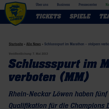
Über uns
Business
Pressecenter
Na
TICKETS
SPIELE
TE
Startseite
»
Alle News
»
Schlussspurt im Marathon – stolpern verb
Veröffentlichung:
7. Mai 2013
Schlussspurt im M
verboten (MM)
Rhein-Neckar Löwen haben fünf 
Qualifikation für die Champions