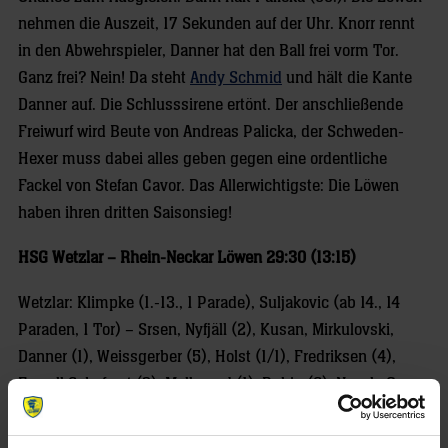
nehmen die Auszeit, 17 Sekunden auf der Uhr. Knorr rennt
in den Abwehrspieler, Danner hat den Ball frei vorm Tor.
Ganz frei? Nein! Da steht
Andy Schmid
und hält die Kante
Danner auf. Die Schlusssirene ertönt. Der anschließende
Freiwurf wird Beute von Andreas Palicka, der Schweden-
Hexer muss dabei alles geben gegen eine ordentliche
Fackel von Stefan Cavor. Das Allerwichtigste: Die Löwen
haben ihren dritten Saisonsieg!
HSG Wetzlar – Rhein-Neckar Löwen 29:30 (13:15)
Wetzlar: Klimpke (1.-13., 1 Parade), Suljakovic (ab 14., 14
Paraden, 1 Tor) – Srsen, Nyfjäll (2), Kusan, Mirkulovski,
Danner (1), Weissgerber (5), Holst (1/1), Fredriksen (4),
Forsell Schefvert (3), Mellegard (1), Rubin (6), Novak, Cavor
(5)