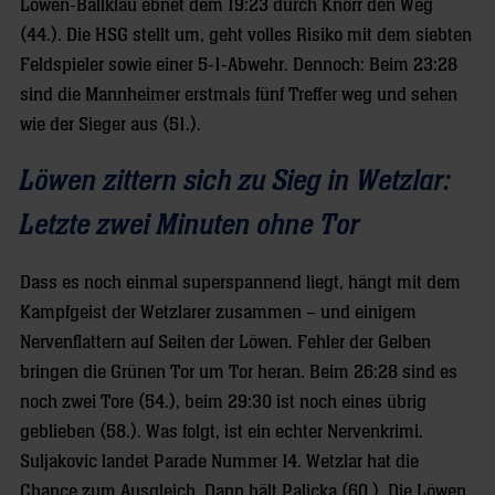
Löwen-Ballklau ebnet dem 19:23 durch Knorr den Weg
(44.). Die HSG stellt um, geht volles Risiko mit dem siebten
Feldspieler sowie einer 5-1-Abwehr. Dennoch: Beim 23:28
sind die Mannheimer erstmals fünf Treffer weg und sehen
wie der Sieger aus (51.).
Löwen zittern sich zu Sieg in Wetzlar:
Letzte zwei Minuten ohne Tor
Dass es noch einmal superspannend liegt, hängt mit dem
Kampfgeist der Wetzlarer zusammen – und einigem
Nervenflattern auf Seiten der Löwen. Fehler der Gelben
bringen die Grünen Tor um Tor heran. Beim 26:28 sind es
noch zwei Tore (54.), beim 29:30 ist noch eines übrig
geblieben (58.). Was folgt, ist ein echter Nervenkrimi.
Suljakovic landet Parade Nummer 14. Wetzlar hat die
Chance zum Ausgleich. Dann hält Palicka (60.). Die Löwen