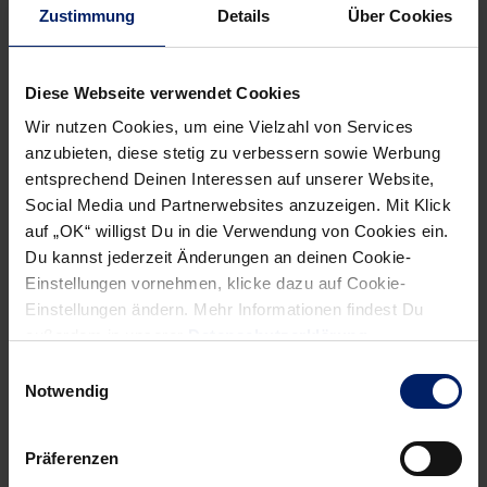
Löwen: Palicka (10 Paraden), Späth, Katsigiannis – Schmid
Zustimmung
Details
Über Cookies
(6/2), Zacharias (1), Kirkeløkke, Diocou, Knorr (6), Helander
(1), Abutovic, Lagergren (4), Groetzki (6), Horžen (2),
Diese Webseite verwendet Cookies
Gislason, Nilsson, Kohlbacher (4)
Wir nutzen Cookies, um eine Vielzahl von Services
Trainer: Benjamin Matschke – Klaus Gärtner
anzubieten, diese stetig zu verbessern sowie Werbung
entsprechend Deinen Interessen auf unserer Website,
Schiedsrichter: Simon Reich & Hanspeter Brodbeck
Social Media und Partnerwebsites anzuzeigen. Mit Klick
auf „OK“ willigst Du in die Verwendung von Cookies ein.
Du kannst jederzeit Änderungen an deinen Cookie-
Einstellungen vornehmen, klicke dazu auf Cookie-
Einstellungen ändern. Mehr Informationen findest Du
außerdem in unserer
Datenschutzerklärung
.
Einwilligungsauswahl
Notwendig
Präferenzen