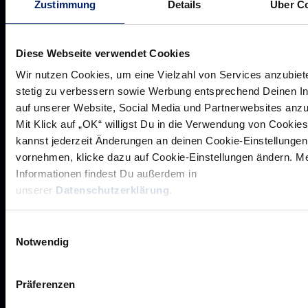
Zustimmung
Details
Über C
Diese Webseite verwendet Cookies
Wir nutzen Cookies, um eine Vielzahl von Services anzubiet
stetig zu verbessern sowie Werbung entsprechend Deinen I
auf unserer Website, Social Media und Partnerwebsites anz
Mit Klick auf „OK“ willigst Du in die Verwendung von Cookies
kannst jederzeit Änderungen an deinen Cookie-Einstellungen
vornehmen, klicke dazu auf Cookie-Einstellungen ändern. M
Informationen findest Du außerdem in
Rhein-Neckar Löwen GmbH
unserer
Datenschutzerklärung
.
Einwilligungsauswahl
Notwendig
Präferenzen
Werte der Löwen
Historie