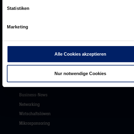
Statistiken
Jobs
Aufsichtsrat
Marketing
Löwenherz
Ansprechpartner*innen
Alle Cookies akzeptieren
Unsere Partner
Nur notwendige Cookies
Werbemöglichkeiten
VIP Dauerkarten
Business-News
Networking
Wirtschaftslöwen
Mikrosponsoring