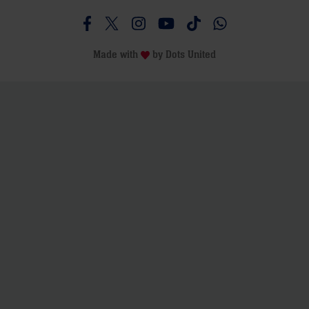
Besucht uns auf Facebook
Besucht uns auf Twitter
Besucht uns auf Instagram
Besucht uns auf Youtube
Besucht uns auf TikTo
Besucht uns auf 
Made with
by
Dots United