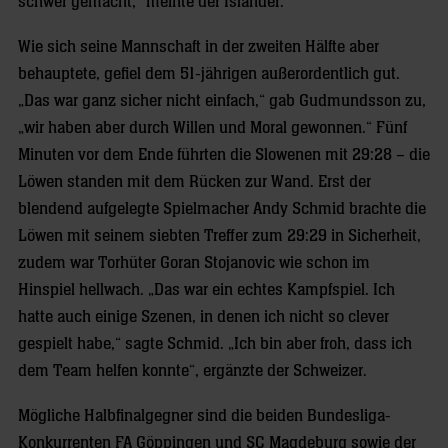
schwer gemacht,“ meinte der Isländer.
Wie sich seine Mannschaft in der zweiten Hälfte aber
behauptete, gefiel dem 51-jährigen außerordentlich gut.
„Das war ganz sicher nicht einfach,“ gab Gudmundsson zu,
„wir haben aber durch Willen und Moral gewonnen.“ Fünf
Minuten vor dem Ende führten die Slowenen mit 29:28 – die
Löwen standen mit dem Rücken zur Wand. Erst der
blendend aufgelegte Spielmacher Andy Schmid brachte die
Löwen mit seinem siebten Treffer zum 29:29 in Sicherheit,
zudem war Torhüter Goran Stojanovic wie schon im
Hinspiel hellwach. „Das war ein echtes Kampfspiel. Ich
hatte auch einige Szenen, in denen ich nicht so clever
gespielt habe,“ sagte Schmid. „Ich bin aber froh, dass ich
dem Team helfen konnte“, ergänzte der Schweizer.
Mögliche Halbfinalgegner sind die beiden Bundesliga-
Konkurrenten FA Göppingen und SC Magdeburg sowie der