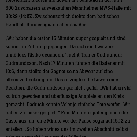
(Slowenien) siegten die Löwen am Samstag in der mit 1
600 Zuschauern ausverkauften Mannheimer MWS-Halle mit
30:29 (14:15). Zwischenzeitlich drohte dem badischen
Handball-Bundesligisten aber das Aus.
„Wir haben die ersten 15 Minuten super gespielt und sind
schnell in Führung gegangen. Danach sind wir aber
unnötiges Risiko gegangen,“ meint Trainer Gudmundur
Gudmundsson. Nach 17 Minuten führten die Badener mit
10:6, dann stellte der Gegner seine Abwehr auf eine
offensive Deckung um. Darauf zeigten die Löwen eine
Reaktion, die Gudmundsson gar nicht gefiel: „Wir haben viel
zu früh geworfen und überflüssige Anspiele an den Kreis
gemacht. Dadurch konnte Velenje einfache Tore werfen. Wir
haben zu locker gespielt.“ Fünf Minuten später glichen die
Gäste aus, um eine Minute vor der Pause sogar auf 15:12 zu
enteilen. „So haben wir es uns im zweiten Abschnitt selbst