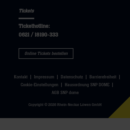
klicken
hier
Navigation
öffnen,
sie
Tickets
öffnen,
dann
hier
dann
klicken
Tickethotline:
klicken
sie
0621 / 18190-333
sie
hier
hier
Online Tickets bestellen
Kontakt
Impressum
Datenschutz
Barrierefreiheit
Cookie-Einstellungen
Hausordnung SNP DOME
AGB SNP dome
Copyright © 2026 Rhein-Neckar Löwen GmbH