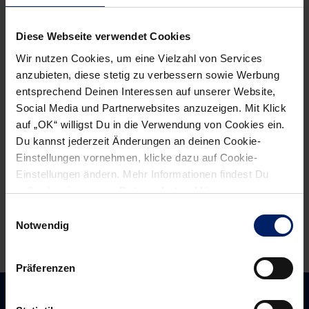
Post
Alle News anzeigen
previous
newst
navigation
Diese Webseite verwendet Cookies
News:
News:
Wir nutzen Cookies, um eine Vielzahl von Services
Kein
Zur
anzubieten, diese stetig zu verbessern sowie Werbung
Ruhekissen
Halbzeit
entsprechend Deinen Interessen auf unserer Website,
(BNN)
mit
Social Media und Partnerwebsites anzuzeigen. Mit Klick
einem
auf „OK“ willigst Du in die Verwendung von Cookies ein.
Du kannst jederzeit Änderungen an deinen Cookie-
Tor
Einstellungen vornehmen, klicke dazu auf Cookie-
vorn
Einstellungen ändern. Mehr Informationen findest Du
(RNZ)
außerdem in unserer
Datenschutzerklärung
.
Einwilligungsauswahl
Notwendig
Präferenzen