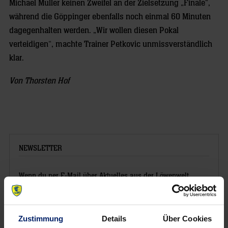
Michael Müller keinen Zweifel an der Zielsetzung „Finale“,
während die Göppinger ebenfalls noch einmal 60 Minuten
dagegenhalten werden. „Wir wollen diesen Pokal
verteidigen“, machte Trainer Petkovic unmissverständlich
klar.
Von Thorsten Hof
NEWSLETTER
Wenn du per E-Mail über Aktuelles aus der Löwenwelt
informiert werden willst, kannst du den Rhein-Neckar Löwen
Newsletter
hier abonnieren
.
Zustimmung
Details
Über Cookies