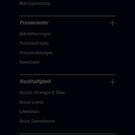
Mikrosponsoring
Pressecenter
Business
Akkreditierungen
Navigation
öffnen,
Presseanfragen
dann
Pressemeldungen
klicken
Downloads
sie
hier
Nachhaltigkeit
Nachhaltigkeit
Ansatz, Strategie & Ziele
Navigation
öffnen,
Grüne Löwen
dann
Löwenherz
klicken
Unser Commitment
sie
hier