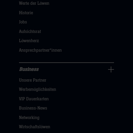
Werte der Löwen
uns
Navigation
Historie
öffnen,
Jobs
dann
Aufsichtsrat
klicken
Löwenherz
sie
Ansprechpartner*innen
hier
Business
Pressecenter
Unsere Partner
Navigation
öffnen,
Werbemöglichkeiten
dann
VIP Dauerkarten
klicken
Business-News
sie
Networking
hier
Wirtschaftslöwen