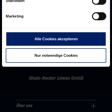
Statistiken
Marketing
Alle Cookies akzeptieren
Nur notwendige Cookies
Rhein-Neckar Löwen GmbH
Über uns
Über