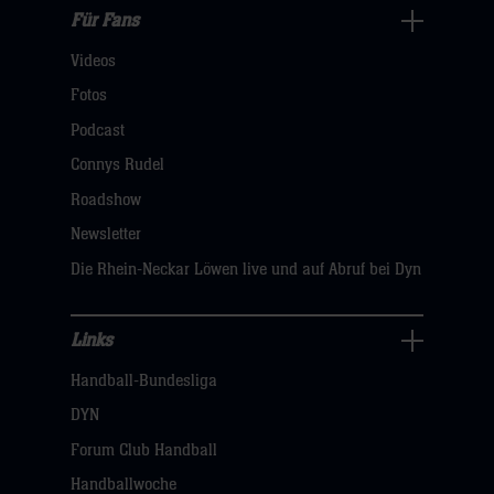
Für Fans
Für
Videos
Fans
Navigation
Fotos
öffnen,
Podcast
dann
Connys Rudel
klicken
Roadshow
sie
Newsletter
hier
Die Rhein-Neckar Löwen live und auf Abruf bei Dyn
Links
Links
Handball-Bundesliga
Navigation
öffnen,
DYN
dann
Forum Club Handball
klicken
Handballwoche