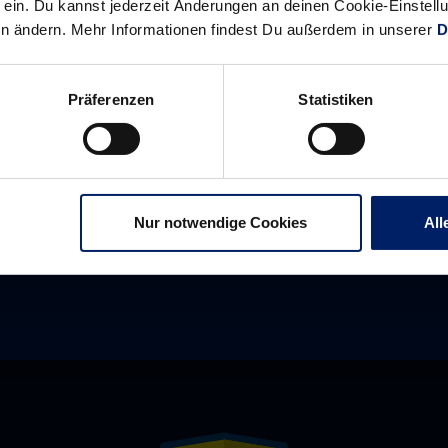
ein. Du kannst jederzeit Änderungen an deinen Cookie-Einstell
en ändern. Mehr Informationen findest Du außerdem in unserer
D
Alle News anzeigen
previous
newst
Präferenzen
Statistiken
News:
News:
Schnell
Löwen
zugreifen:
contra
200
Celje
Kiel-
Nur notwendige Cookies
All
Tickets
aus
dem
Gästekontingent