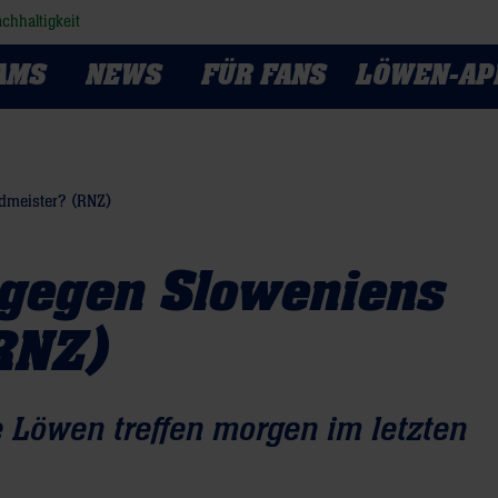
chhaltigkeit
AMS
NEWS
FÜR FANS
LÖWEN-AP
dmeister? (RNZ)
 gegen Sloweniens
RNZ)
 Löwen treffen morgen im letzten