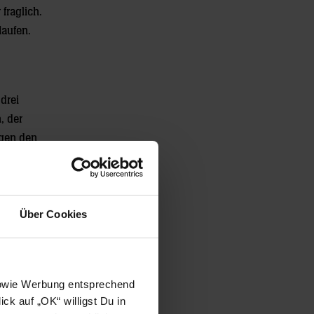
fraglich.
laufen.
 drei
, der
egen den
 ist das.“
spiel.
r auch
Über Cookies
 sowie Werbung entsprechend
ck auf „OK“ willigst Du in