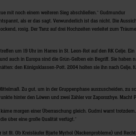
ague mit noch einem weiteren Sieg abschließen.“ Gudmundur
spannt, als er das sagt. Verwunderlich ist das nicht. Die Aussic
ckend, rosig. Der Tanz auf drei Hochzeiten verleitet zum Träume
reffen um 19 Uhr im Harres in St. Leon-Rot auf den RK Celje. Ein
 und auch in Europa sind die Grün-Gelben ein Begriff. Sie haben 
ätten: den Königsklassen-Pott. 2004 holten sie ihn nach Celje, f
 Mittelmaß. Zu gut, um in der Gruppenphase auszuscheiden, zu sc
unkte hinter den Löwen und zwei Zähler vor Zaporozhye. Macht Pl
g käme morgen einer Überraschung gleich. Gudmi warnt trotzdem. 
die über eine große Qualität verfügt.“
r ist fit. Ob Kreisläufer Bjarte Myrhol (Nackenprobleme) und Rec