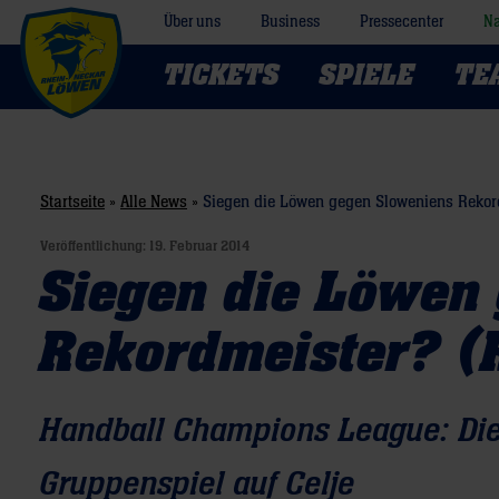
Über uns
Business
Pressecenter
Na
TICKETS
SPIELE
TE
Startseite
»
Alle News
»
Siegen die Löwen gegen Sloweniens Rekor
Veröffentlichung:
19. Februar 2014
Siegen die Löwen
Rekordmeister? (
Handball Champions League: Die
Gruppenspiel auf Celje