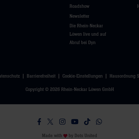
Roadshow
Newsletter
Die Rhein-Neckar
Löwen live und auf
Abruf bei Dyn
atenschutz
Barrierefreiheit
Cookie-Einstellungen
Hausordnung 
Copyright © 2026 Rhein-Neckar Löwen GmbH
Besucht uns auf Facebook
Besucht uns auf Twitter
Besucht uns auf Instagram
Besucht uns auf Youtube
Besucht uns auf TikTo
Besucht uns auf 
Made with
by
Dots United