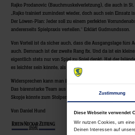
Rajko Prodanovic (Bauchmuskelverletzung), die auch in St. P
„Rajko trainiert zumindest wieder, doch auch sein Einsatz i
Der Löwen-Plan: Jeder soll zu einem perfekten Vorrundenabs
andererseits Spielpraxis verteilen.“ Erklärt Gudmundsson.
Von Vorteil ist da sicher auch, dass die Ausgangslage fürs Ach
auch. Demnach ist der zweite Rang fix. Und da ist ein klei
eigentlich stets nur von Spiel zu Spiel denkt. Hat der Islä
es leichter sein könnte, als gegen die anderen? „Nein, nein“, 
Widersprechen kann man ihm da nicht wirklich. Denn es war
Das bärenstarke Team aus Polen, das aktuell als Gruppendri
Zustimmung
Skopje könnte zum Stolperstein werden.
Von Daniel Hund
Diese Webseite verwendet 
Wir nutzen Cookies, um eine
Deinen Interessen auf unsere