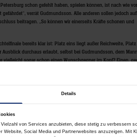
etersburg schon gefehlt haben, spielen können, ist nach wie vor 
st gefährdet“, verrät Gudmundsson. Alle anderen sollen jedoch auf
chluss beitragen. „So können wir einerseits Kräfte schonen und
telfinale bereits klar ist: Platz eins liegt außer Reichweite, Platz
ner Ausblick durchaus erlaubt, selbst bei Gudmundsson, dem Mann
nder vielleicht sogar schon einen Wunschgegner im Kopf? Einen, g
sagt er, „wer im Achtelfinale steht, hat immer Qualität. So einfach
ten wohl schon im Achtelfinale große Namen. Vive Kielce zum Bei
tter im Löwen-Pool wäre, ist mit einigen Ex-Löwen bestückt. Abe
Details
Cookies
 Vielzahl von Services anzubieten, diese stetig zu verbessern
r Website, Social Media und Partnerwebsites anzuzeigen. Mit Kli