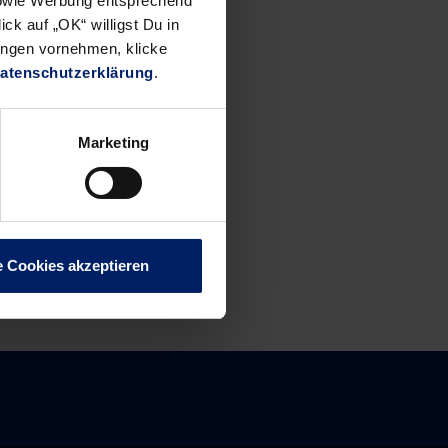
 sowie Werbung entsprechend
ck auf „OK“ willigst Du in
ungen vornehmen, klicke
atenschutzerklärung
.
Marketing
e Cookies akzeptieren