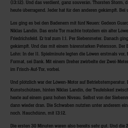
(13:12). Und das verdient, ganz souverän. Thorsten Storm, de
heute überragend. Jeder hat für den anderen gekämpft. Bei u
Los ging es bei den Badenern mit fünf Neuen: Gedeon Guard
Niklas Landin. Das erste Tor machte trotzdem ein alter Lö
Friedrichsfeld. Er traf zum 1:1. Per Siebenmeter. Danach g
gekämpft. Und das mit einem bärenstarken Petersson. Der E
Lohn: In der 11. Spielminute legten die Löwen erstmals vor
Format, sei Dank. Mit einem Dreher zwirbelte der Zwei-Met
im Frisch-Auf-Tor, vorbei.
Und plötzlich war der Löwen-Motor auf Betriebstemperatur. I
Kunstschützen, hinten Niklas Landin, der Teufelskerl zwis
hexte auf einem ganz hohen Niveau. Selbst von der Sieben
dann wieder dran. Die Schwaben nutzten unter anderem ein
noch. Hauchdünn, mit 13:12.
Die ersten 30 Minuten waren also bereits sehr gut. Und die