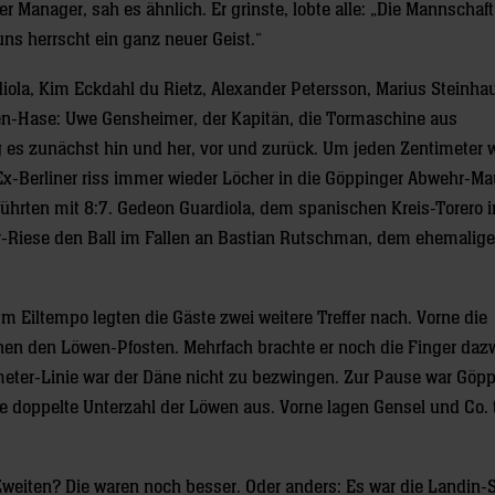
r Manager, sah es ähnlich. Er grinste, lobte alle: „Die Mannschaft
ns herrscht ein ganz neuer Geist.“
iola, Kim Eckdahl du Rietz, Alexander Petersson, Marius Steinha
wen-Hase: Uwe Gensheimer, der Kapitän, die Tormaschine aus
ing es zunächst hin und her, vor und zurück. Um jeden Zentimeter
x-Berliner riss immer wieder Löcher in die Göppinger Abwehr-Ma
, führten mit 8:7. Gedeon Guardiola, dem spanischen Kreis-Torero 
er-Riese den Ball im Fallen an Bastian Rutschman, dem ehemalige
m Eiltempo legten die Gäste zwei weitere Treffer nach. Vorne die
chen den Löwen-Pfosten. Mehrfach brachte er noch die Finger daz
meter-Linie war der Däne nicht zu bezwingen. Zur Pause war Göp
e doppelte Unterzahl der Löwen aus. Vorne lagen Gensel und Co.
 Zweiten? Die waren noch besser. Oder anders: Es war die Landin-