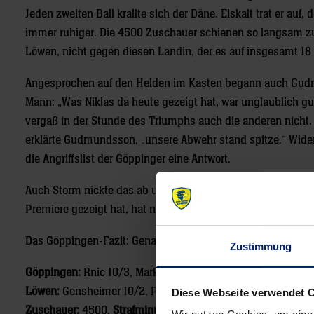
Jeden zweiten Ball krallte sich der Däne. Eiskalt trat er au
immer ruhiger. Die 4500 Zuschauer schienen so langsam zu 
Löwen, nicht gegen diesen Landin, der es auf insgesamt 18
Angesprochen auf den Helden im Kasten begann auch Gudm
Mann: „Was Niklas da heute gezeigt hat, war unglaublich gut
vergaß in der Stunde des Triumphs auch die anderen nicht. 
erklärte Gudmundsson, „unsere Abwehr stand spitze.“ Wider
die Angriffslist der Göppinger eine Antwort.
Auch Storm nickte das ab und verteilte zur Feier des Tages
Premiere gezeigt hat, hat nicht nur mich beeindruckt.“
Das Göppingen-Fazit: Genau so machen die Löwen Spaß. Mit 
Zustimmung
Göppingen:
Rnic 10/3, Markicevic 6, Oprea 3, Kneule 2, Sch
Löwen:
Gensheimer 10/2, Petersson 8, Ekdahl du Rietz 5, Ses
Diese Webseite verwendet 
Zuschauer:
4500,
Strafminuten:
6/12