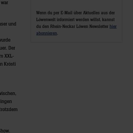
 war
Wenn du per E-Mail über Aktuelles aus der
Löwenwelt informiert werden willst, kannst
user und
du den Rhein-Neckar Löwen Newsletter
hier
abonnieren
.
 wurde
uer. Der
im XXL-
n Krösti
wischen,
pingen
 trotzdem
Show.