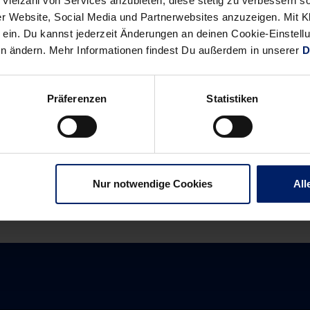
 Vielzahl von Services anzubieten, diese stetig zu verbessern
r Website, Social Media und Partnerwebsites anzuzeigen. Mit Kli
ein. Du kannst jederzeit Änderungen an deinen Cookie-Einstell
en ändern. Mehr Informationen findest Du außerdem in unserer
D
Alle News anzeigen
Präferenzen
Statistiken
previous
newst
News:
News:
Rhein-
Die
Neckar-
Neuen
Nur notwendige Cookies
All
Löwen
schlagen
starten
ein
mit
(Allgemeine
Auswärtssieg
Zeitung)
in
die
Saison