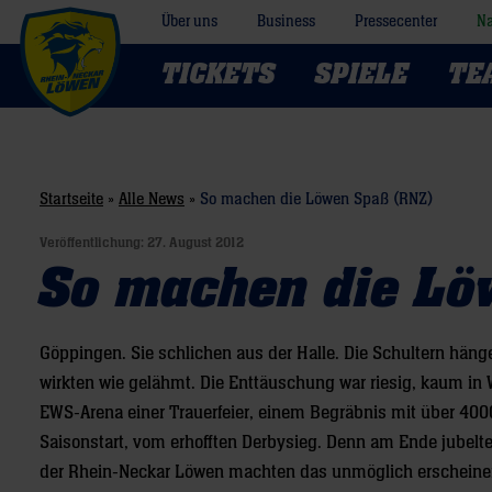
Über uns
Business
Pressecenter
Na
TICKETS
SPIELE
TE
Startseite
»
Alle News
»
So machen die Löwen Spaß (RNZ)
Veröffentlichung:
27. August 2012
So machen die Lö
Göppingen. Sie schlichen aus der Halle. Die Schultern hänge
wirkten wie gelähmt. Die Enttäuschung war riesig, kaum in 
EWS-Arena einer Trauerfeier, einem Begräbnis mit über 4
Saisonstart, vom erhofften Derbysieg. Denn am Ende jubelte
der Rhein-Neckar Löwen machten das unmöglich erscheinend