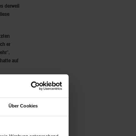
es derweil
diese
tzten
ch er
ehr“,
hatte auf
ndesliga-
en.
Über Cookies