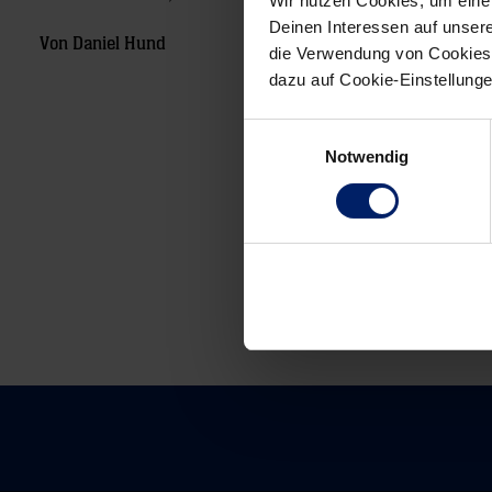
Wir nutzen Cookies, um eine
Deinen Interessen auf unsere
Von Daniel Hund
die Verwendung von Cookies 
dazu auf Cookie-Einstellung
Einwilligungsauswahl
Post
Notwendig
navigation