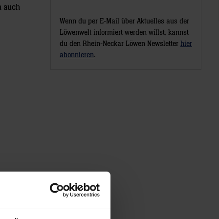
n auch
Wenn du per E-Mail über Aktuelles aus der
Löwenwelt informiert werden willst, kannst
du den Rhein-Neckar Löwen Newsletter
hier
abonnieren
.