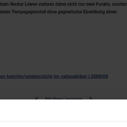
Rhein-Neckar Löwen verloren dabei nicht nur zwei Punkte, sonder
ei einem Tempogegenstoß ohne gegnerische Einwirkung einen
n-berichte/sonderschicht-im-nationaltrikot-1.2688109
Alle News anzeigen
previous
newst
News:
News:
Rhein-
Löwen