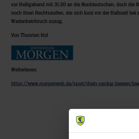
vor Heiligabend mit 31:20 an die Norddeutschen, doch die 
noch ihren Rechtsaußen, der sich kurz vor der Halbzeit b
Wadenbeinbruch zuzog.
Von Thorsten Hof
Weiterlesen:
https://www.morgenweb.de/sport/rhein-neckar-loewen/lowe
Post
navigation