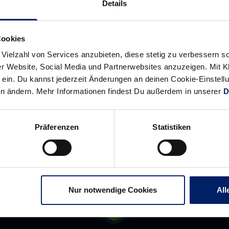
Neckar
in
Details
Löwen:
Derby-
Die
Pflicht
Cookies
Besten
(BNN)
 Vielzahl von Services anzubieten, diese stetig zu verbessern
gegen
r Website, Social Media und Partnerwebsites anzuzeigen. Mit Kli
Stuttgart
ein. Du kannst jederzeit Änderungen an deinen Cookie-Einstell
(RNZ)
en ändern. Mehr Informationen findest Du außerdem in unserer
D
Präferenzen
Statistiken
Nur notwendige Cookies
All