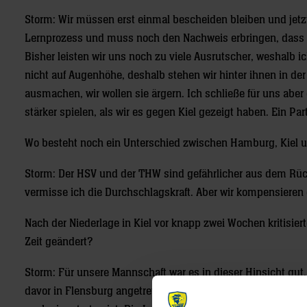
Storm: Wir müssen erst einmal bescheiden bleiben und jetz
Lernprozess und muss noch den Nachweis erbringen, dass es
Bisher leisten wir uns noch zu viele Ausrutscher, weshalb
nicht auf Augenhöhe, deshalb stehen wir hinter ihnen in de
ausmachen, wir wollen sie ärgern. Ich schließe für uns abe
stärker spielen, als wir es gegen Kiel gezeigt haben. Ein P
Wo besteht noch ein Unterschied zwischen Hamburg, Kiel
Storm: Der HSV und der THW sind gefährlicher aus dem Rückr
vermisse ich die Durchschlagskraft. Aber wir kompensieren
Nach der Niederlage in Kiel vor knapp zwei Wochen kritisiert
Zeit geändert?
Storm: Für unsere Mannschaft war es in dieser Hinsicht gut
davor in Flensburg angetreten ist. Ich habe mir von dieser 