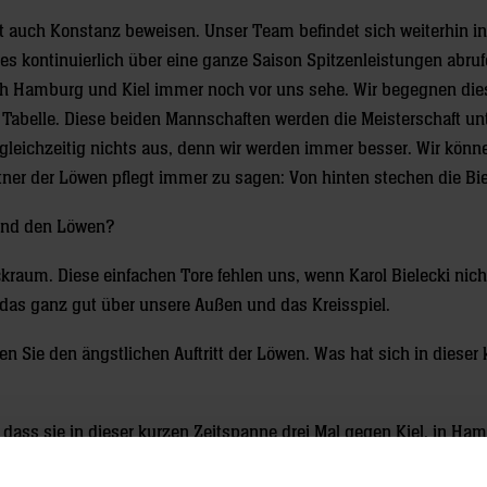
t auch Konstanz beweisen. Unser Team befindet sich weiterhin i
 kontinuierlich über eine ganze Saison Spitzenleistungen abruf
 ich Hamburg und Kiel immer noch vor uns sehe. Wir begegnen di
r Tabelle. Diese beiden Mannschaften werden die Meisterschaft un
r gleichzeitig nichts aus, denn wir werden immer besser. Wir kön
artner der Löwen pflegt immer zu sagen: Von hinten stechen die Bi
 und den Löwen?
aum. Diese einfachen Tore fehlen uns, wenn Karol Bielecki nicht 
 das ganz gut über unsere Außen und das Kreisspiel.
en Sie den ängstlichen Auftritt der Löwen. Was hat sich in dieser
, dass sie in dieser kurzen Zeitspanne drei Mal gegen Kiel, in H
Häufung von Spitzenspielen einen nachhaltigen Effekt erhofft, der