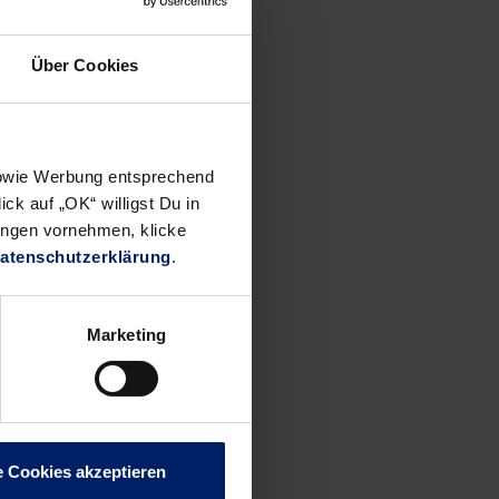
 Wut
l gegen
s immer
Über Cookies
t.
 bei
 sowie Werbung entsprechend
ck auf „OK“ willigst Du in
en, um in
ungen vornehmen, klicke
Pokal
atenschutzerklärung
.
ste
Marketing
e Cookies akzeptieren