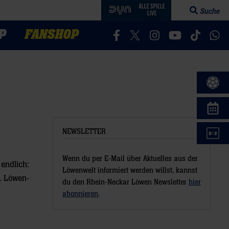
Suche
Suchfeld öff
P
FANSHOP
Besucht uns auf Facebook
Besucht uns auf Twitter
Besucht uns auf In
Besucht uns a
Besucht 
Bes
NEWSLETTER
Wenn du per E-Mail über Aktuelles aus der
endlich:
Löwenwelt informiert werden willst, kannst
. Löwen-
du den Rhein-Neckar Löwen Newsletter
hier
abonnieren
.