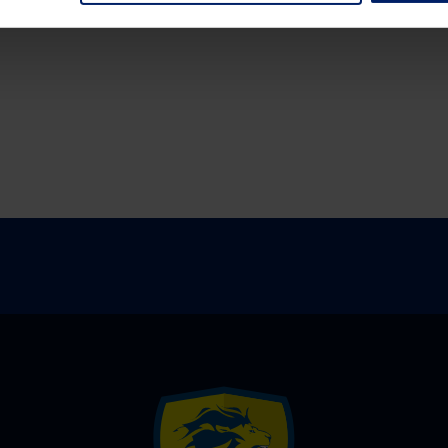
Alle News anzeigen
previous
newst
News:
News:
Ohne
Zweite
Jicha
Mannschaft:
nichts
Knappe
zu
Niederlage
holen
in
Neuhausen