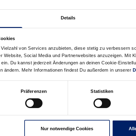
oche gesteigert. Es hat sich nach den drei Niederlagen zu Beginn
schlechter waren. In Hamburg und im Champions-League-Heimspie
 Gegner auch nur mit Wasser kocht. Der Mut wurde danach bei un
Details
woch den Sieg mehr als der THW Kiel. Und das hat mich beeindruck
Cookies
e Champions-League-Partie gegen Celje und die Pokal-Begegnung
en diese Aufgaben an?
 Vielzahl von Services anzubieten, diese stetig zu verbessern
r Website, Social Media und Partnerwebsites anzuzeigen. Mit Kli
 wollen in der Champions League mindestens Gruppenzweiter werd
ein. Du kannst jederzeit Änderungen an deinen Cookie-Einstell
s ist ein Traum von uns, zum Final Four nach Köln zu reisen. Im 
en ändern. Mehr Informationen findest Du außerdem in unserer
D
g fahren. Und in der Bundesliga dürfen wir uns keine Punktverlu
Präferenzen
Statistiken
Nur notwendige Cookies
All