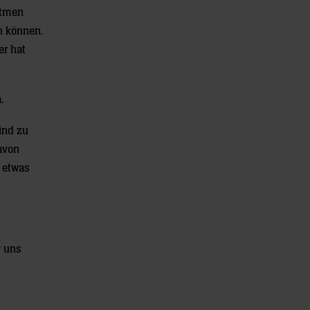
atmen
en können.
er hat
.
ind zu
davon
 etwas
r uns