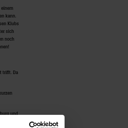
n einem
en kann.
esen Klubs
ter sich
nen noch
enen!
trifft. Da
 kurzen
amburg und
 dann