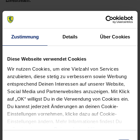
Livestream.
NEWSLETTER
Zustimmung
Details
Über Cookies
Wenn du per E-Mail über Aktuelles aus der Löwenwelt
Diese Webseite verwendet Cookies
informiert werden willst, kannst du den Rhein-Neckar Löwen
Newsletter
hier abonnieren
.
Wir nutzen Cookies, um eine Vielzahl von Services
anzubieten, diese stetig zu verbessern sowie Werbung
entsprechend Deinen Interessen auf unserer Website,
Social Media und Partnerwebsites anzuzeigen. Mit Klick
Post
Alle News anzeigen
auf „OK“ willigst Du in die Verwendung von Cookies ein.
previous
newst
navigation
Du kannst jederzeit Änderungen an deinen Cookie-
News:
News:
Einstellungen vornehmen, klicke dazu auf Cookie-
Löwen-
„Wir
Einstellungen ändern. Mehr Informationen findest Du
Test
müssen
außerdem in unserer
Datenschutzerklärung
.
gegen
uns
Einwilligungsauswahl