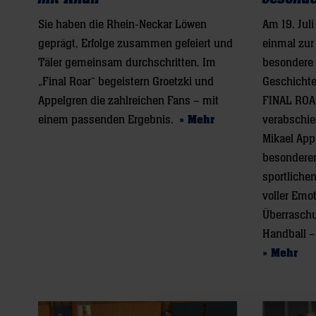
Sie haben die Rhein-Neckar Löwen
Am 19. Jul
geprägt, Erfolge zusammen gefeiert und
einmal zur
Täler gemeinsam durchschritten. Im
besondere 
„Final Roar“ begeistern Groetzki und
Geschichte
Appelgren die zahlreichen Fans – mit
FINAL ROAR
einem passenden Ergebnis.
» Mehr
verabschie
Mikael App
besonderen
sportliche
voller Emo
Überrasch
Handball –
» Mehr