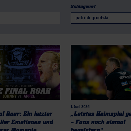
Schlagwort
patrick groetzki
1. Juni 2026
l Roar: Ein letzter
„Letztes Heimspiel 
ller Emotionen und
– Fans noch einmal
erer Momente
begeistern“