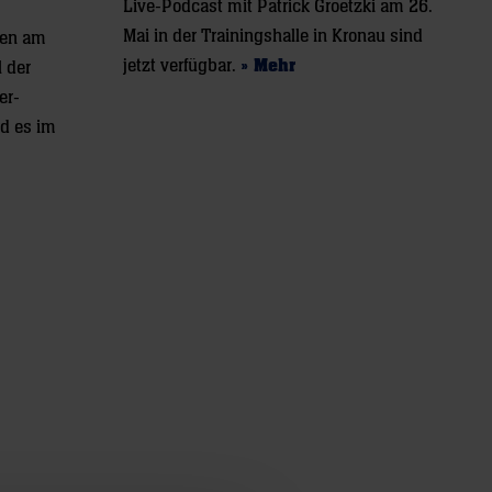
Live-Podcast mit Patrick Groetzki am 26.
Mai in der Trainingshalle in Kronau sind
len am
jetzt verfügbar.
» Mehr
l der
er-
rd es im