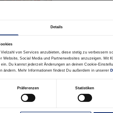
Details
Cookies
r 2019
 Vielzahl von Services anzubieten, diese stetig zu verbessern
e Spielfreude des
r Website, Social Media und Partnerwebsites anzuzeigen. Mit Kli
 Groetzki
ein. Du kannst jederzeit Änderungen an deinen Cookie-Einstell
en ändern. Mehr Informationen findest Du außerdem in unserer
D
oetzki macht kein Geheimnis
eutung der Partie in
 „Wenn wir dort gewinnen,
Präferenzen
Statistiken
er zweite wichtige
eg infolge. Damit lägen wir
ut im Soll.“
» Mehr