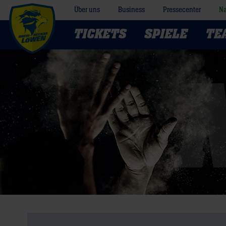
Über uns
Business
Pressecenter
Na
TICKETS
SPIELE
TE