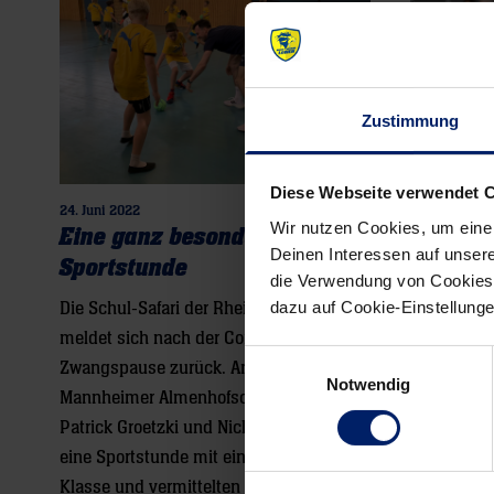
Zustimmung
Diese Webseite verwendet 
24. Juni 2022
24. Septembe
Wir nutzen Cookies, um eine
Eine ganz besondere
Die neu
Deinen Interessen auf unsere
Sportstunde
Patrick
die Verwendung von Cookies 
dazu auf Cookie-Einstellung
Die Schul-Safari der Rhein-Neckar Löwen
Patrick Gr
meldet sich nach der Corona-
um die Bed
Einwilligungsauswahl
Zwangspause zurück. An der
Melsungen:
Notwendig
Mannheimer Almenhofschule leiteten
wäre das d
Patrick Groetzki und Niclas Kirkelokke
Auswärtssi
eine Sportstunde mit einer vierten
dann absol
Klasse und vermittelten den Kids dabei