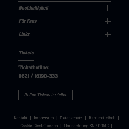
öffnen,
dann
Navigation
Nachhaltigkeit
dann
klicken
Nachhaltigkeit
öffnen,
klicken
sie
Navigation
Für Fans
dann
sie
Für
hier
öffnen,
klicken
hier
Fans
Links
dann
sie
Links
Navigation
klicken
hier
Navigation
öffnen,
sie
Tickets
öffnen,
dann
hier
dann
klicken
Tickethotline:
klicken
sie
0621 / 18190-333
sie
hier
hier
Online Tickets bestellen
Kontakt
Impressum
Datenschutz
Barrierefreiheit
Cookie-Einstellungen
Hausordnung SNP DOME