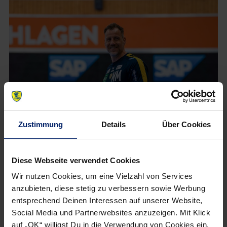
Zustimmung
Details
Über Cookies
6. März 2026
Diese Webseite verwendet Cookies
„Mit voller Kraft und Lust ins Heimspiel“
Wir nutzen Cookies, um eine Vielzahl von Services
Die Rhein-Neckar Löwen empfangen am Sonntag den
anzubieten, diese stetig zu verbessern sowie Werbung
Bergischen HC in Mannheim. Zum Weltfrauentag gibt es in
entsprechend Deinen Interessen auf unserer Website,
der SAP Arena besondere Aktionen und Gäste.
» Mehr
Social Media und Partnerwebsites anzuzeigen. Mit Klick
auf „OK“ willigst Du in die Verwendung von Cookies ein.