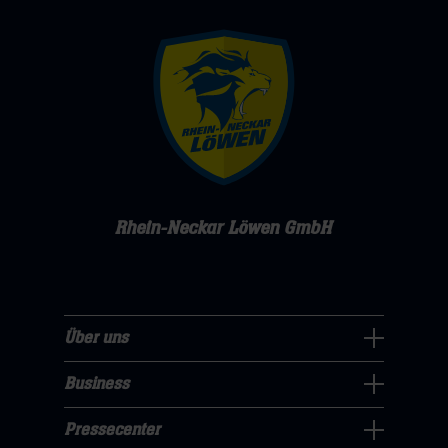
Rhein-Neckar Löwen GmbH
Über uns
Über
uns
Business
Pressecenter
Navigation
Navigation
Pressecenter
öffnen,
Business