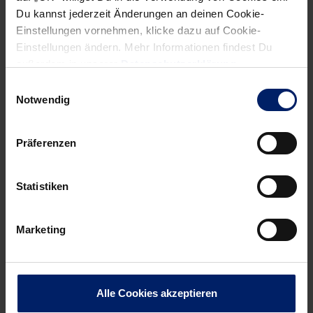
Du kannst jederzeit Änderungen an deinen Cookie-
Einstellungen vornehmen, klicke dazu auf Cookie-
Einstellungen ändern. Mehr Informationen findest Du
außerdem in unserer
Datenschutzerklärung
.
Einwilligungsauswahl
Notwendig
Präferenzen
Statistiken
Marketing
1. März 2026
Keine Punkte in Berlin
In der Hauptstadt gibt es für die Löwen am Sonntagabend
nichts zu holen. Die Badener unterliegen den Füchsen
Alle Cookies akzeptieren
Berlin mit 28:35.
» Mehr