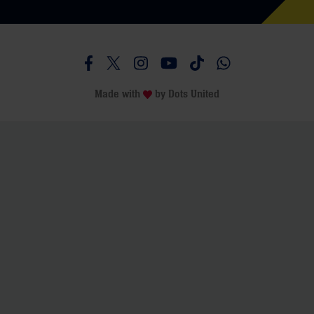
Besucht uns auf Facebook
Besucht uns auf Twitter
Besucht uns auf Instagram
Besucht uns auf Youtube
Besucht uns auf TikTo
Besucht uns auf 
Made with
by
Dots United