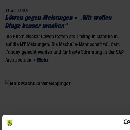
29. April 2026
Löwen gegen Melsungen – „Wir wollen
Dinge besser machen“
Die Rhein-Neckar Löwen treffen am Freitag in Mannheim
auf die MT Melsungen. Die Machulla-Mannschaft will dem
Funday gerecht werden und für beste Stimmung in der SAP
Arena sorgen.
» Mehr