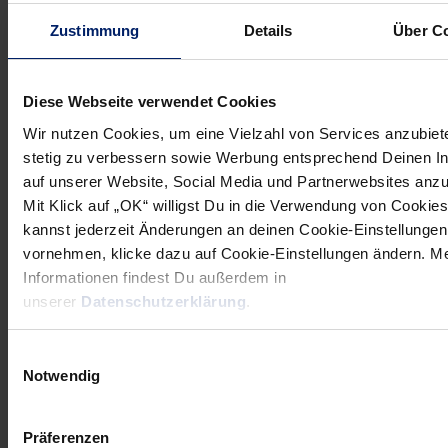
Zustimmung
Details
Über C
Diese Webseite verwendet Cookies
21. April 2026
Wir nutzen Cookies, um eine Vielzahl von Services anzubiet
„Unser Ding machen“ – Löwen heiß auf
stetig zu verbessern sowie Werbung entsprechend Deinen I
Derby in Göppingen
auf unserer Website, Social Media und Partnerwebsites anz
Mit Klick auf „OK“ willigst Du in die Verwendung von Cookies
Für die Rhein-Neckar Löwen steht eine Derby-Woche auf
kannst jederzeit Änderungen an deinen Cookie-Einstellungen
dem Programm. Die Badener sind am Donnerstag auswärts
vornehmen, klicke dazu auf Cookie-Einstellungen ändern. M
in Göppingen gefordert.
» Mehr
Informationen findest Du außerdem in
unserer
Datenschutzerklärung
.
Einwilligungsauswahl
Notwendig
Präferenzen