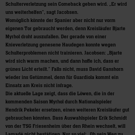
Schulterverletzung sein Comeback geben wird. „Er wird
uns weiterhelfen“, sagt Jacobsen.
Womöglich könnte der Spanier aber nicht nur vorm
eigenen Tor gebraucht werden, denn Kreisläufer Bjarte
Myrhol droht auszufallen. Der gerade von einer
Knieverletzung genesene Haudegen konnte wegen
Schulterproblemen nicht trainieren. Jacobsen: „Bjarte
wird sich warm machen, und dann hoffe ich, dass er
grünes Licht erteilt.“ Falls nicht, muss David Ganshorn
wieder ins Getümmel, denn für Guardiola kommt ein
Einsatz am Kreis nicht infrage.
Die aktuelle Lage zeigt, dass die Löwen, die in der
kommenden Saison Myrhol durch Nationalspieler
Hendrik Pekeler ersetzen, einen weiteren Kreisläufer gut
gebrauchen könnten. Dass Auswahlspieler Erik Schmidt
von der TSG Friesenheim über den Rhein wechselt, will
Lamadé nicht bestätigen. Nur so viel: „Ob sein Weg zu