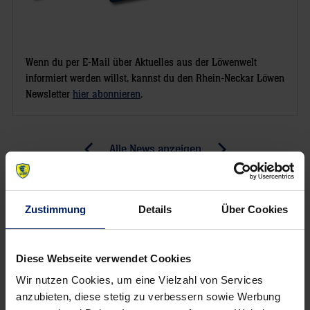
Wenn du per E-Mail über Aktuelles aus der Löwenwelt
informiert werden willst, kannst du den Rhein-Neckar Löwen
Newsletter
hier abonnieren
.
Post
Alle News anzeigen
previous
newst
navigation
News:
News:
Minden
Löwen
Zustimmung
Details
Über Cookies
mehr
bleiben
als
einziger
nur
Verfolger
Diese Webseite verwendet Cookies
ein
des
Wir nutzen Cookies, um eine Vielzahl von Services
Aufbaugegner
THW
anzubieten, diese stetig zu verbessern sowie Werbung