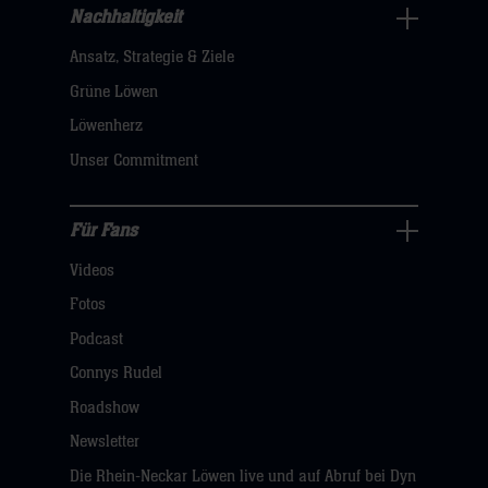
Nachhaltigkeit
Nachhaltigkeit
Ansatz, Strategie & Ziele
Navigation
öffnen,
Grüne Löwen
dann
Löwenherz
klicken
Unser Commitment
sie
hier
Für Fans
Für
Videos
Fans
Navigation
Fotos
öffnen,
Podcast
dann
Connys Rudel
klicken
Roadshow
sie
Newsletter
hier
Die Rhein-Neckar Löwen live und auf Abruf bei Dyn