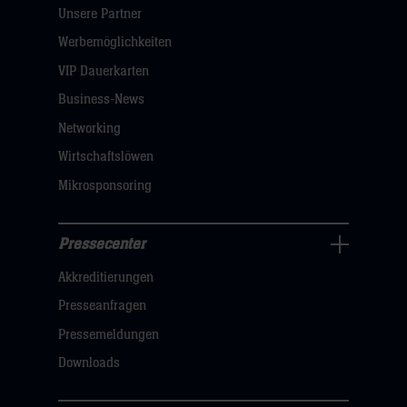
Unsere Partner
Navigation
öffnen,
Werbemöglichkeiten
dann
VIP Dauerkarten
klicken
Business-News
sie
Networking
hier
Wirtschaftslöwen
Mikrosponsoring
Pressecenter
Business
Akkreditierungen
Navigation
öffnen,
Presseanfragen
dann
Pressemeldungen
klicken
Downloads
sie
hier