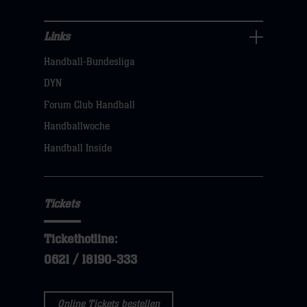
Links
Links
Handball-Bundesliga
Navigation
öffnen,
DYN
dann
Forum Club Handball
klicken
Handballwoche
sie
Handball Inside
hier
Tickets
Tickethotline:
0621 / 18190-333
Online Tickets bestellen