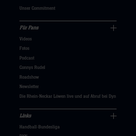
klicken
Unser Commitment
sie
hier
Für Fans
Für
Videos
Fans
Navigation
Fotos
öffnen,
Podcast
dann
Connys Rudel
klicken
Roadshow
sie
Newsletter
hier
Die Rhein-Neckar Löwen live und auf Abruf bei Dyn
Links
Links
Handball-Bundesliga
Navigation
öffnen,