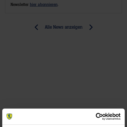
Newsletter
hier abonnieren
.
Post
Alle News anzeigen
previous
newst
navigation
News:
News:
Abschied
Abschied
(3/7):
(4/7):
Róbert
Karol
Gunnarsson
Bielecki
–
–
In
Feuer
die
im
Stadt
rechten
der
Arm
Liebe