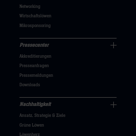
sie
Networking
hier
Wirtschaftslöwen
Mikrosponsoring
Pressecenter
Business
Akkreditierungen
Navigation
öffnen,
Presseanfragen
dann
Pressemeldungen
klicken
Downloads
sie
hier
Nachhaltigkeit
Nachhaltigkeit
Ansatz, Strategie & Ziele
Navigation
öffnen,
Grüne Löwen
dann
Löwenherz