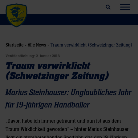
Suchfeld öffnen
Navig
Startseite
»
Alle News
»
Traum verwirklicht (Schwetzinger Zeitung)
Veröffentlichung:
2. Januar 2013
Traum verwirklicht
(Schwetzinger Zeitung)
Marius Steinhauser: Unglaubliches Jahr
für 19-jährigen Handballer
„Davon habe ich immer geträumt und nun ist aus dem
Traum Wirklichkeit geworden“ – hinter Marius Steinhauser
liegt ein atemberaubendes Sportjahr, das den 19-jährigen