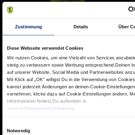
Zustimmung
Details
Über C
Rhein-Neckar Löwen GmbH
Diese Webseite verwendet Cookies
Wir nutzen Cookies, um eine Vielzahl von Services anzubiet
stetig zu verbessern sowie Werbung entsprechend Deinen I
auf unserer Website, Social Media und Partnerwebsites anz
Werte der Löwen
Mit Klick auf „OK“ willigst Du in die Verwendung von Cookies
Historie
kannst jederzeit Änderungen an deinen Cookie-Einstellungen
vornehmen, klicke dazu auf Cookie-Einstellungen ändern. M
Jobs
Informationen findest Du außerdem in
Aufsichtsrat
unserer
Datenschutzerklärung
.
Löwenherz
Ansprechpartner*innen
Einwilligungsauswahl
Notwendig