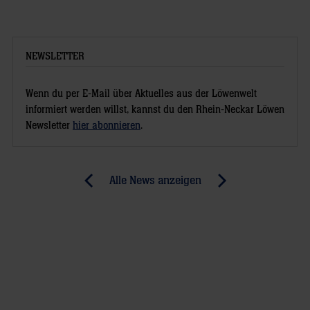
NEWSLETTER
Wenn du per E-Mail über Aktuelles aus der Löwenwelt
informiert werden willst, kannst du den Rhein-Neckar Löwen
Newsletter
hier abonnieren
.
Post
Alle News anzeigen
previous
newst
navigation
News:
News:
Erfolgreiche
Die
Rosskur
Löwen-
(MM)
Bändiger