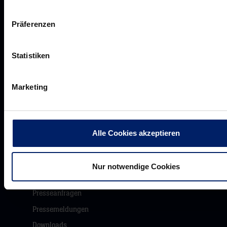
Präferenzen
Unsere Partner
Werbemöglichkeiten
Statistiken
VIP Dauerkarten
Business-News
Marketing
Networking
Wirtschaftslöwen
Mikrosponsoring
Alle Cookies akzeptieren
Nur notwendige Cookies
Akkreditierungen
Presseanfragen
Pressemeldungen
Downloads