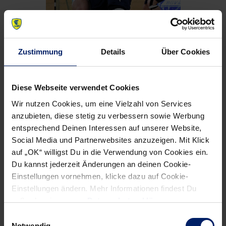
Zustimmung
Details
Über Cookies
Diese Webseite verwendet Cookies
Wir nutzen Cookies, um eine Vielzahl von Services
anzubieten, diese stetig zu verbessern sowie Werbung
Junglöwe Lion Zacharias im Zweikampf.
entsprechend Deinen Interessen auf unserer Website,
Der Traum von der Deutschen Meisterschaft ist für die A-
Social Media und Partnerwebsites anzuzeigen. Mit Klick
auf „OK“ willigst Du in die Verwendung von Cookies ein.
Jugend der Rhein-Neckar Löwen vorbei. Nach der 20:23-
Du kannst jederzeit Änderungen an deinen Cookie-
Hinspielniederlage unterlagen die Badener auch im
Einstellungen vornehmen, klicke dazu auf Cookie-
Rückspiel. Dagegen sicherte sich der TSV Bayer Dormagen
Einstellungen ändern. Mehr Informationen findest Du
mit dem 31:30 (15:12)-Erfolg einen Platz im Finale gegen
außerdem in unserer
Datenschutzerklärung
.
die Füchse Berlin.
Einwilligungsauswahl
Notwendig