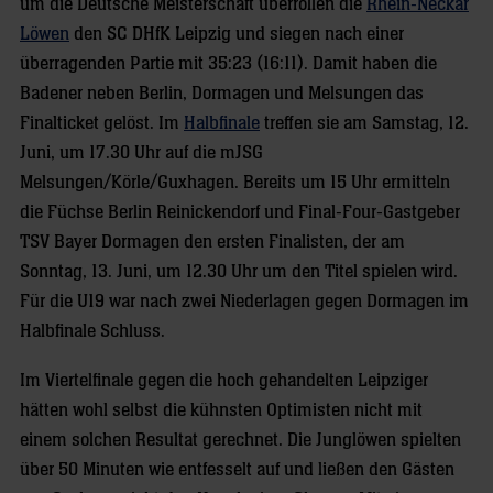
um die Deutsche Meisterschaft überrollen die
Rhein-Neckar
Löwen
den SC DHfK Leipzig und siegen nach einer
überragenden Partie mit 35:23 (16:11). Damit haben die
Badener neben Berlin, Dormagen und Melsungen das
Finalticket gelöst. Im
Halbfinale
treffen sie am Samstag, 12.
Juni, um 17.30 Uhr auf die mJSG
Melsungen/Körle/Guxhagen. Bereits um 15 Uhr ermitteln
die Füchse Berlin Reinickendorf und Final-Four-Gastgeber
TSV Bayer Dormagen den ersten Finalisten, der am
Sonntag, 13. Juni, um 12.30 Uhr um den Titel spielen wird.
Für die U19 war nach zwei Niederlagen gegen Dormagen im
Halbfinale Schluss.
Im Viertelfinale gegen die hoch gehandelten Leipziger
hätten wohl selbst die kühnsten Optimisten nicht mit
einem solchen Resultat gerechnet. Die Junglöwen spielten
über 50 Minuten wie entfesselt auf und ließen den Gästen