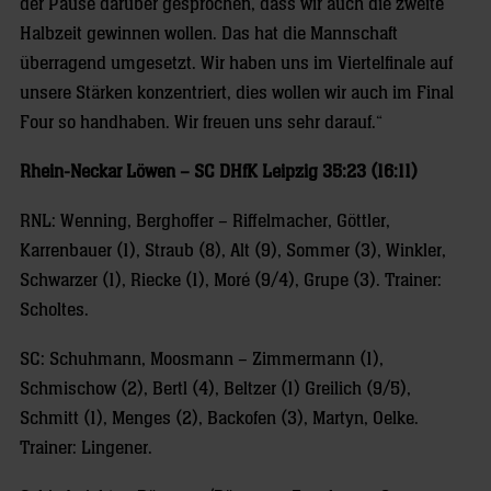
der Pause darüber gesprochen, dass wir auch die zweite
Halbzeit gewinnen wollen. Das hat die Mannschaft
überragend umgesetzt. Wir haben uns im Viertelfinale auf
unsere Stärken konzentriert, dies wollen wir auch im Final
Four so handhaben. Wir freuen uns sehr darauf.“
Rhein-Neckar Löwen – SC DHfK Leipzig 35:23 (16:11)
RNL: Wenning, Berghoffer – Riffelmacher, Göttler,
Karrenbauer (1), Straub (8), Alt (9), Sommer (3), Winkler,
Schwarzer (1), Riecke (1), Moré (9/4), Grupe (3). Trainer:
Scholtes.
SC: Schuhmann, Moosmann – Zimmermann (1),
Schmischow (2), Bertl (4), Beltzer (1) Greilich (9/5),
Schmitt (1), Menges (2), Backofen (3), Martyn, Oelke.
Trainer: Lingener.