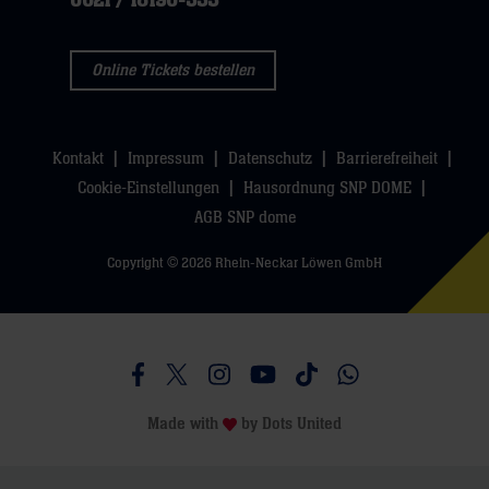
0621 / 18190-333
Online Tickets bestellen
Kontakt
Impressum
Datenschutz
Barrierefreiheit
Cookie-Einstellungen
Hausordnung SNP DOME
AGB SNP dome
Copyright © 2026 Rhein-Neckar Löwen GmbH
Besucht uns auf Facebook
Besucht uns auf Twitter
Besucht uns auf Instagram
Besucht uns auf Youtube
Besucht uns auf TikTo
Besucht uns auf 
Made with
by
Dots United