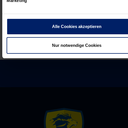
Marketing
in
U19
Balingen
im
Halbfinale
Alle Cookies akzeptieren
raus
Nur notwendige Cookies