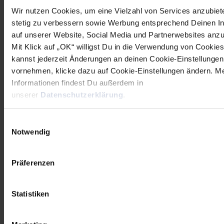
Wir nutzen Cookies, um eine Vielzahl von Services anzubiet
stetig zu verbessern sowie Werbung entsprechend Deinen I
auf unserer Website, Social Media und Partnerwebsites anz
Mit Klick auf „OK“ willigst Du in die Verwendung von Cookies
NEWSLETTER
kannst jederzeit Änderungen an deinen Cookie-Einstellungen
vornehmen, klicke dazu auf Cookie-Einstellungen ändern. M
Wenn du per E-Mail über Aktuelles aus der Löwenwelt
Informationen findest Du außerdem in
informiert werden willst, kannst du den Rhein-Neckar Löwen
unserer
Datenschutzerklärung
.
Newsletter
hier abonnieren
.
Einwilligungsauswahl
Notwendig
Post
Alle News anzeigen
previous
newst
navigation
Präferenzen
News:
News:
Nächster
U17
Statistiken
Ausfall:
im
Palicka
Final
fehlt
Four,