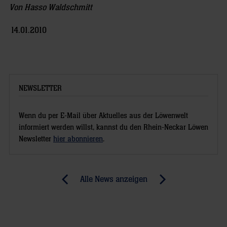
Von Hasso Waldschmitt
14.01.2010
NEWSLETTER
Wenn du per E-Mail über Aktuelles aus der Löwenwelt
informiert werden willst, kannst du den Rhein-Neckar Löwen
Newsletter
hier abonnieren
.
Post
Alle News anzeigen
previous
newst
navigation
News:
News:
Gensheimer
Gensheimers