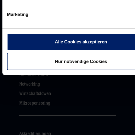
Löwenherz
Marketing
Ansprechpartner*innen
Alle Cookies akzeptieren
Unsere Partner
Werbemöglichkeiten
Nur notwendige Cookies
VIP Dauerkarten
Business-News
Networking
Wirtschaftslöwen
Mikrosponsoring
Akkreditierungen