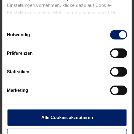
Einstellungen vornehmen, klicke dazu auf Cookie-
Einstellungen ändern. Mehr Informationen findest Du
außerdem in unserer
Datenschutzerklärung
.
Einwilligungsauswahl
Notwendig
Präferenzen
Wenn du per E-Mail über Aktuelles aus der Löwenwelt
informiert werden willst, kannst du den Rhein-Neckar Löwen
Statistiken
Newsletter
hier abonnieren
.
Marketing
Post
Alle News anzeigen
previous
newst
navigation
News:
News:
Alle Cookies akzeptieren
Der
Weiße
Bundesliga-
Weste