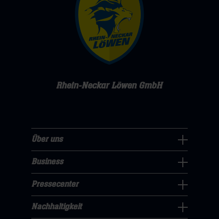
Rhein-Neckar Löwen GmbH
Über uns
Über
uns
Business
Pressecenter
Navigation
Navigation
Pressecenter
öffnen,
Business
öffnen,
dann
Navigation
Nachhaltigkeit
dann
klicken
Nachhaltigkeit
öffnen,