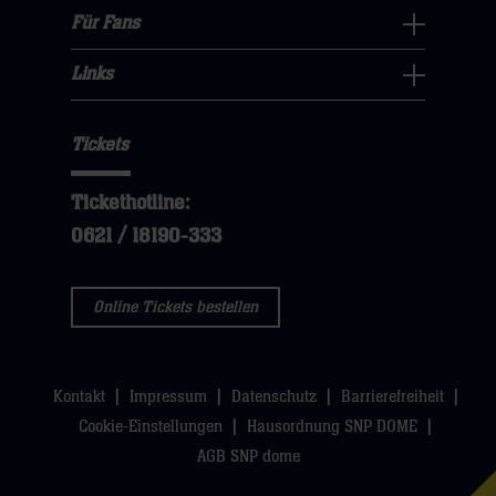
klicken
sie
Navigation
Für Fans
dann
sie
Für
hier
öffnen,
klicken
hier
Fans
Links
dann
sie
Links
Navigation
klicken
hier
Navigation
öffnen,
sie
Tickets
öffnen,
dann
hier
dann
klicken
Tickethotline:
klicken
sie
0621 / 18190-333
sie
hier
hier
Online Tickets bestellen
Kontakt
Impressum
Datenschutz
Barrierefreiheit
Cookie-Einstellungen
Hausordnung SNP DOME
AGB SNP dome