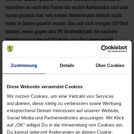
nachdem er nach der Pause die rechte Außenbahn rauf und
runter gerannt war, von seinen Nebenleuten jedoch nicht
mehr in Szene gesetzt wurde. Das soll sich morgen (19 Uhr)
ändern, wenn gegen den TV Großwallstadt die nächste
Bewährungsprobe auf Groetzki und die Löwen wartet.
Von Christof Bindschädel
Zustimmung
Details
Über Cookies
05.11.2010
Diese Webseite verwendet Cookies
Wir nutzen Cookies, um eine Vielzahl von Services
anzubieten, diese stetig zu verbessern sowie Werbung
NEWSLETTER
entsprechend Deinen Interessen auf unserer Website,
Social Media und Partnerwebsites anzuzeigen. Mit Klick
auf „OK“ willigst Du in die Verwendung von Cookies ein.
Du kannst jederzeit Änderungen an deinen Cookie-