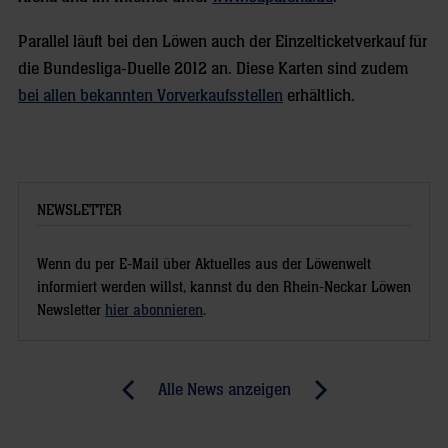
Parallel läuft bei den Löwen auch der Einzelticketverkauf für
die Bundesliga-Duelle 2012 an. Diese Karten sind zudem
bei allen bekannten Vorverkaufsstellen
erhältlich.
NEWSLETTER
Wenn du per E-Mail über Aktuelles aus der Löwenwelt
informiert werden willst, kannst du den Rhein-Neckar Löwen
Newsletter
hier abonnieren
.
Post
Alle News anzeigen
previous
newst
navigation
News:
News: