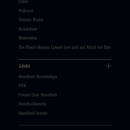
Navigation
Fotos
öffnen,
Podcast
dann
Connys Rudel
klicken
Roadshow
sie
Newsletter
hier
Die Rhein-Neckar Löwen live und auf Abruf bei Dyn
Links
Links
Handball-Bundesliga
Navigation
öffnen,
DYN
dann
Forum Club Handball
klicken
Handballwoche
sie
Handball Inside
hier