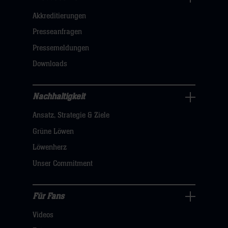
Business
Akkreditierungen
Navigation
öffnen,
Presseanfragen
dann
Pressemeldungen
klicken
Downloads
sie
hier
Nachhaltigkeit
Nachhaltigkeit
Ansatz, Strategie & Ziele
Navigation
öffnen,
Grüne Löwen
dann
Löwenherz
klicken
Unser Commitment
sie
hier
Für Fans
Für
Videos
Fans