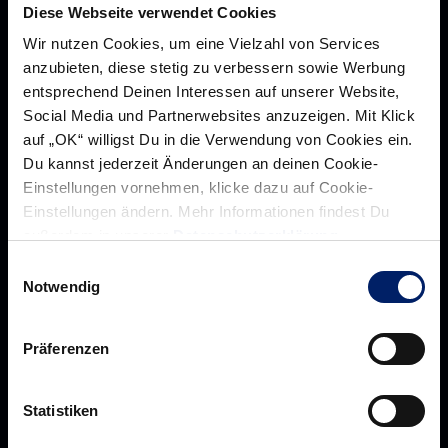
Diese Webseite verwendet Cookies
Wir nutzen Cookies, um eine Vielzahl von Services
anzubieten, diese stetig zu verbessern sowie Werbung
entsprechend Deinen Interessen auf unserer Website,
Social Media und Partnerwebsites anzuzeigen. Mit Klick
auf „OK“ willigst Du in die Verwendung von Cookies ein.
Du kannst jederzeit Änderungen an deinen Cookie-
Einstellungen vornehmen, klicke dazu auf Cookie-
Einstellungen ändern. Mehr Informationen findest Du
Rhein-Neckar Löwen GmbH
außerdem in unserer
Datenschutzerklärung
.
Einwilligungsauswahl
Notwendig
Über uns
Präferenzen
Über
Werte der Löwen
uns
Navigation
Statistiken
Historie
öffnen,
Jobs