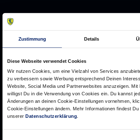
Zustimmung
Details
Ü
Werte der Löwen
Historie
Jobs
Diese Webseite verwendet Cookies
Aufsichtsrat
Wir nutzen Cookies, um eine Vielzahl von Services anzubiete
zu verbessern sowie Werbung entsprechend Deinen Interess
Löwenherz
Website, Social Media und Partnerwebsites anzuzeigen. Mit 
Ansprechpartner*innen
willigst Du in die Verwendung von Cookies ein. Du kannst jed
Änderungen an deinen Cookie-Einstellungen vornehmen, klic
Cookie-Einstellungen ändern. Mehr Informationen findest D
unserer
Datenschutzerklärung
.
Unsere Partner
Werbemöglichkeiten
Einwilligungsauswahl