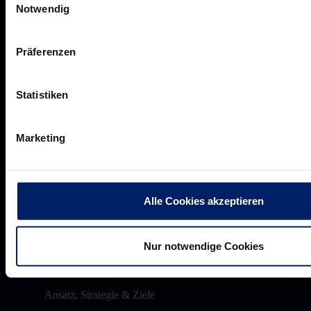
VIP Dauerkarten
Notwendig
Business-News
Networking
Präferenzen
Wirtschaftslöwen
Mikrosponsoring
Statistiken
Marketing
Akkreditierungen
Presseanfragen
Alle Cookies akzeptieren
Pressemeldungen
Downloads
Nur notwendige Cookies
Ansatz, Strategie & Ziele