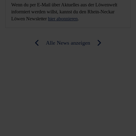
Wenn du per E-Mail über Aktuelles aus der Löwenwelt
informiert werden willst, kannst du den Rhein-Neckar
Löwen Newsletter
hier abonnieren
.
Post
Alle News anzeigen
previous
newst
navigation
News:
News:
Richtungsweisendes
Vor
Baden-
Zaporothye:
Derby
Uwe
Gensheimer
im
Interview
(RR)