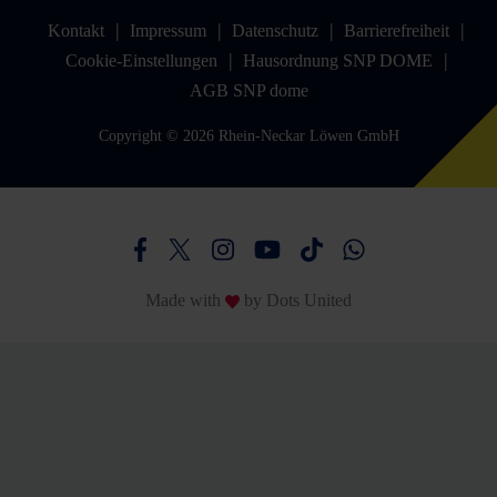
Kontakt
Impressum
Datenschutz
Barrierefreiheit
Cookie-Einstellungen
Hausordnung SNP DOME
AGB SNP dome
Copyright © 2026 Rhein-Neckar Löwen GmbH
Besucht uns auf Facebook
Besucht uns auf Twitter
Besucht uns auf Instagram
Besucht uns auf Youtube
Besucht uns auf TikTo
Besucht uns auf
Made with
by
Dots United