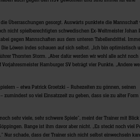
ie haben auch gegen den HSV gewonnen und sind immer für eine
ür die Überraschungen gesorgt. Auswärts punktete die Mannschaft
och nicht spielberechtigten schwedischen Ex-Weltmeister Johan 
ege dabei gegen Mannschaften aus dem unteren Tabellendrittel. Imm
ie Löwen indes schauen auf sich selbst. „Ich bin optimistisch 
ührer Thorsten Storm. „Aber dafür werden wir wohl alle acht noch
Vorjahresmeister Hamburger SV beträgt vier Punkte. „Andere w
elern – etwa Patrick Groetzki – Ruhezeiten zu gönnen, seinen
– zumindest so viel Einsatzzeit zu geben, dass sie zu alter Form 
ch sehr viele, sehr schwere Spiele”, meint der Trainer mit Blick
ppingen. Bange ist ihm davor aber nicht. „Es steckt noch viel P
l.” Nur schade, dass der Trainer sich nicht selbst einwechseln ka