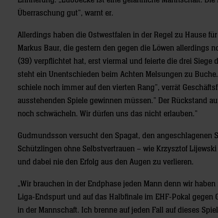
Erinnerung. „Lübbecke ist eine gefährliche Mannschaft. D
Überraschung gut”, warnt er.
Allerdings haben die Ostwestfalen in der Regel zu Hause f
Markus Baur, die gestern den gegen die Löwen allerdings n
(39) verpflichtet hat, erst viermal und feierte die drei Si
steht ein Unentschieden beim Achten Melsungen zu Buche. D
schiele noch immer auf den vierten Rang”, verrät Geschäftsf
ausstehenden Spiele gewinnen müssen.” Der Rückstand auf 
noch schwächeln. Wir dürfen uns das nicht erlauben.”
Gudmundsson versucht den Spagat, den angeschlagenen Spi
Schützlingen ohne Selbstvertrauen – wie Krzysztof Lijewski 
und dabei nie den Erfolg aus den Augen zu verlieren.
„Wir brauchen in der Endphase jeden Mann denn wir haben no
Liga-Endspurt und auf das Halbfinale im EHF-Pokal gegen Gö
in der Mannschaft. Ich brenne auf jeden Fall auf dieses Spie