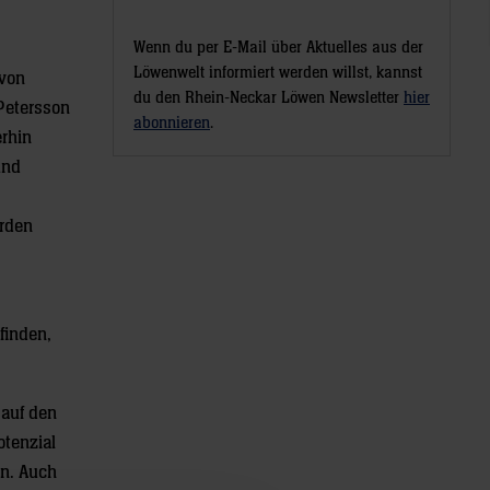
Wenn du per E-Mail über Aktuelles aus der
Löwenwelt informiert werden willst, kannst
 von
du den Rhein-Neckar Löwen Newsletter
hier
Petersson
abonnieren
.
erhin
und
erden
finden,
 auf den
otenzial
nn. Auch