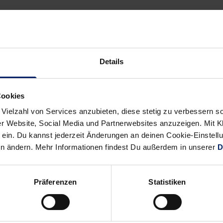
Details
Alle News anzeigen
previous
newst
News:
News:
Cookies
Vorsichtige
Zeit
 Vielzahl von Services anzubieten, diese stetig zu verbessern
Prognosen
für
r Website, Social Media und Partnerwebsites anzuzeigen. Mit Kli
(BNN)
die
ein. Du kannst jederzeit Änderungen an deinen Cookie-Einstell
Revanche
en ändern. Mehr Informationen findest Du außerdem in unserer
D
–
Gudmundur
Präferenzen
Statistiken
Gudmundsson
im
Interview