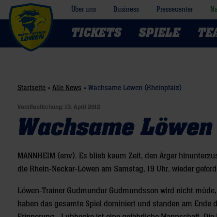
Über uns
Business
Pressecenter
Na
TICKETS
SPIELE
TE
Startseite
»
Alle News
»
Wachsame Löwen (Rheinpfalz)
Veröffentlichung:
13. April 2012
Wachsame Löwen 
MANNHEIM (env). Es blieb kaum Zeit, den Ärger hinunterzu
die Rhein-Neckar-Löwen am Samstag, 19 Uhr, wieder geforde
Löwen-Trainer Gudmundur Gudmundsson wird nicht müde, die
haben das gesamte Spiel dominiert und standen am Ende doc