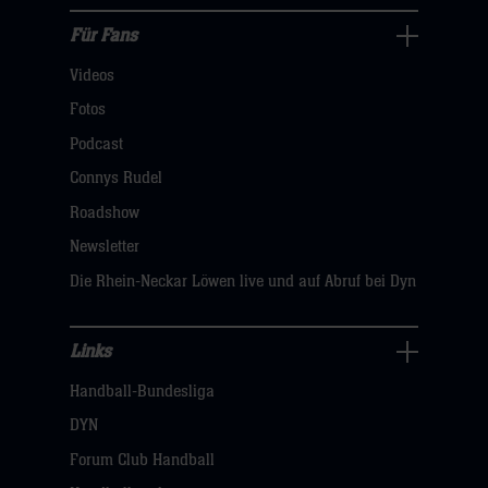
hier
Für Fans
Für
Videos
Fans
Navigation
Fotos
öffnen,
Podcast
dann
Connys Rudel
klicken
Roadshow
sie
Newsletter
hier
Die Rhein-Neckar Löwen live und auf Abruf bei Dyn
Links
Links
Handball-Bundesliga
Navigation
öffnen,
DYN
dann
Forum Club Handball
klicken