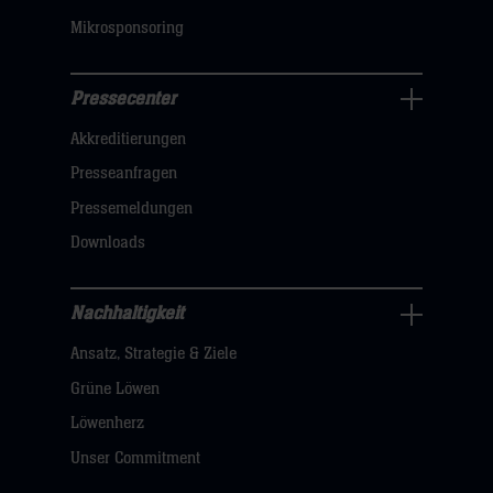
Mikrosponsoring
Pressecenter
Business
Akkreditierungen
Navigation
öffnen,
Presseanfragen
dann
Pressemeldungen
klicken
Downloads
sie
hier
Nachhaltigkeit
Nachhaltigkeit
Ansatz, Strategie & Ziele
Navigation
öffnen,
Grüne Löwen
dann
Löwenherz
klicken
Unser Commitment
sie