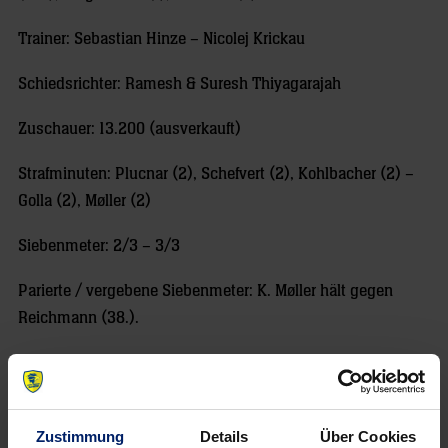
Trainer: Sebastian Hinze – Nicolej Krickau
Schiedsrichter: Ramesh & Suresh Thiyagarajah
Zuschauer: 13.200 (ausverkauft)
Strafminuten: Plucnar (2), Schefvert (2), Kohlbacher (2) –
Golla (2), Møller (2)
Siebenmeter: 2/3 – 3/3
Parierte / vergebene Siebenmeter: K. Møller hält gegen
Reichmann (38.).
Spielfilm: 0:1, 3:4, 4:7, 7:10, 11:13, 13:17 (HZ), 16:17, 16:20,
17:22, 20:25, 22:27, 23:30, 26:35 (EN)
Zustimmung
Details
Über Cookies