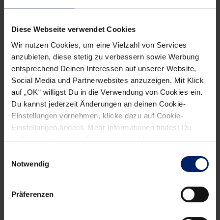
NEWSLETTER
Diese Webseite verwendet Cookies
Wir nutzen Cookies, um eine Vielzahl von Services
anzubieten, diese stetig zu verbessern sowie Werbung
entsprechend Deinen Interessen auf unserer Website,
Social Media und Partnerwebsites anzuzeigen. Mit Klick
auf „OK“ willigst Du in die Verwendung von Cookies ein.
Du kannst jederzeit Änderungen an deinen Cookie-
Einstellungen vornehmen, klicke dazu auf Cookie-
Einstellungen ändern. Mehr Informationen findest Du
außerdem in unserer
Datenschutzerklärung
.
Einwilligungsauswahl
Notwendig
Wenn du per E-Mail über Aktuelles aus der Löwenwelt
informiert werden willst, kannst du den Rhein-Neckar Löwen
Präferenzen
Newsletter
hier abonnieren
.