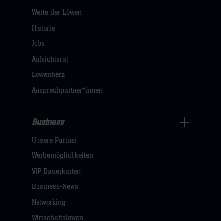
Über
Werte der Löwen
uns
Navigation
Historie
öffnen,
Jobs
dann
Aufsichtsrat
klicken
Löwenherz
sie
Ansprechpartner*innen
hier
Business
Pressecenter
Unsere Partner
Navigation
öffnen,
Werbemöglichkeiten
dann
VIP Dauerkarten
klicken
Business-News
sie
Networking
hier
Wirtschaftslöwen