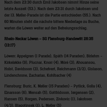
Nach dem 23:30 durch Emil Jakobsen nimmt Hinze seine
letzte Auszeit (53.). Nach dem 23:31 durch Jakobsen und
der 13. Møller-Parade ist die Partie entschieden (55.). Nach
60 Minuten steht die nächste bittere Niederlage zu Buche,
warten die Löwen weiter auf den Befreiungsschlag.
Rhein-Neckar Löwen – SG Flensburg-Handewitt 26:35
(13:17)
Löwen: Appelgren (1 Parade), Späth (14 Paraden), Birlehm –
Kirkeløkke (9), Plucnar, Knorr (4), Móré (3), Ahouansou,
Holst, Davidsson (3), Schefvert, Reichmann (3/2), Gislason,
Lindenchrone, Zacharias, Kohlbacher (4)
Flensburg: Buric, K. Møller (15 Paraden) – Pytlick, Golla (4),
Einarsson (6), Mensah (5), Gottfridsson, Jørgensen (2),
Hansen (5), Horgen, Pedersen, Zivkovic (1), Jakobsen
(4/3), Blagotinsek (1), L. Møller (5)