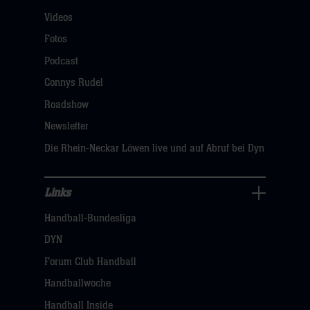
Für
Videos
Fans
Navigation
Fotos
öffnen,
Podcast
dann
Connys Rudel
klicken
Roadshow
sie
Newsletter
hier
Die Rhein-Neckar Löwen live und auf Abruf bei Dyn
Links
Links
Handball-Bundesliga
Navigation
öffnen,
DYN
dann
Forum Club Handball
klicken
Handballwoche
sie
Handball Inside