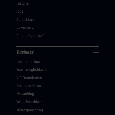
Navigation
Historie
öffnen,
Jobs
dann
Aufsichtsrat
klicken
Löwenherz
sie
Ansprechpartner*innen
hier
Business
Pressecenter
Unsere Partner
Navigation
öffnen,
Werbemöglichkeiten
dann
VIP Dauerkarten
klicken
Business-News
sie
Networking
hier
Wirtschaftslöwen
Mikrosponsoring