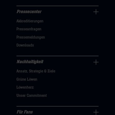
Pressecenter
Business
Akkreditierungen
Navigation
öffnen,
Presseanfragen
dann
Pressemeldungen
klicken
Downloads
sie
hier
Nachhaltigkeit
Nachhaltigkeit
Ansatz, Strategie & Ziele
Navigation
öffnen,
Grüne Löwen
dann
Löwenherz
klicken
Unser Commitment
sie
hier
Für Fans