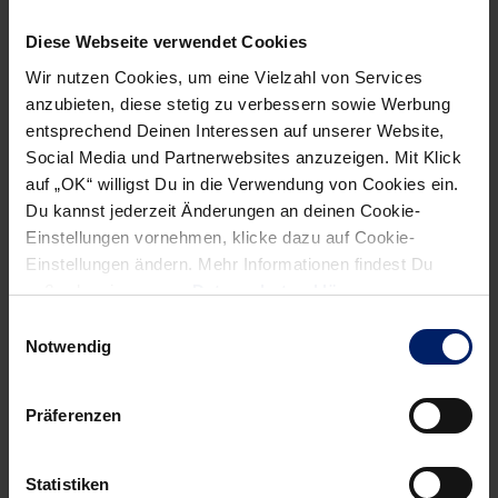
(50.), 34:21 (55.), 37:24 (Endstand).
Diese Webseite verwendet Cookies
Zeitstrafen:
6 / 3.
Siebenmeter:
2/1 – 6/5.
Wir nutzen Cookies, um eine Vielzahl von Services
Rhein-Neckar Löwen: Gensheimer scheitert an Vortmann.
anzubieten, diese stetig zu verbessern sowie Werbung
entsprechend Deinen Interessen auf unserer Website,
TSV Dormagen: Lochtenbergh scheitert an Fritz.
Social Media und Partnerwebsites anzuzeigen. Mit Klick
Beste Spieler:
Fritz, Myrhol – Vortmann, Nippes.
auf „OK“ willigst Du in die Verwendung von Cookies ein.
Du kannst jederzeit Änderungen an deinen Cookie-
Einstellungen vornehmen, klicke dazu auf Cookie-
Einstellungen ändern. Mehr Informationen findest Du
außerdem in unserer
Datenschutzerklärung
.
NEWSLETTER
Einwilligungsauswahl
Notwendig
Wenn du per E-Mail über Aktuelles aus der Löwenwelt
informiert werden willst, kannst du den Rhein-Neckar Löwen
Newsletter
hier abonnieren
.
Präferenzen
Statistiken
Post
Alle News anzeigen