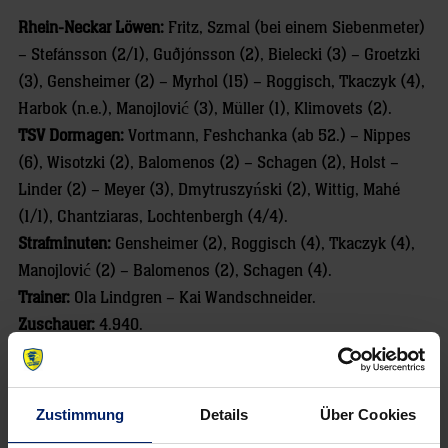
Rhein-Neckar Löwen:
Fritz, Szmal (bei einem Siebenmeter)
– Stefánsson (2/1), Guðjónsson (2), Bielecki (3) – Groetzki
(3), Gensheimer (2) – Myrhol (15) – Roggisch, Tkaczyk (4),
Harbok (n.e.), Manojlović (3), Müller (1), Klimovets (2).
TSV Dormagen:
Vortmann, Feshchanka (ab 52.) – Nippes
(6), Wisotzki (2), Balomenos (2) – Schagen (2), Holst –
Linder (2) – Meyer (3), Dmytruszyński (2), Wittig, Mahé
(1/1), Chantziaras, Lochtenbergh (4/4).
Strafminuten:
Gensheimer (2), Roggisch (4), Tkaczyk (4),
Manojlović (2) – Balomenos (2), Schagen (4).
Trainer:
Ola Lindgren – Kai Wandschneider.
Zuschauer:
4.940.
Schiedsrichter:
Martin Harms (Magdeburg) / Jörg Mahlich
(Stendal).
Spielfilm:
4:0 (5.), 6:2 (10.), 8:3 (15.), 11:6 (20.), 14:9 (25.),
Zustimmung
Details
Über Cookies
15:10 (Hz.) – 19:13 (35.), 24:15 (40.), 27:16 (45.), 30:18