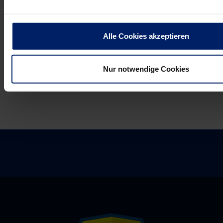
die
sind
blauen
gewarnt
Flecken
(RNZ)
Alle Cookies akzeptieren
schmerzen
(MM)
Nur notwendige Cookies