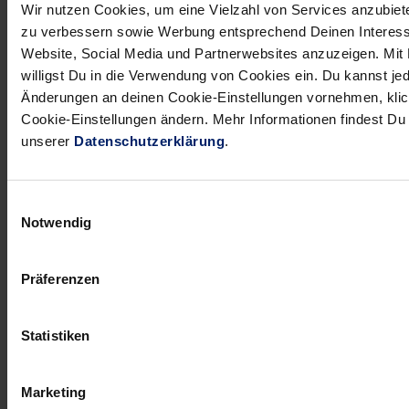
Wir nutzen Cookies, um eine Vielzahl von Services anzubiete
und zeigen, dass wir die Punkte in der SAP Arena
zu verbessern sowie Werbung entsprechend Deinen Interess
behalten wollen.
Website, Social Media und Partnerwebsites anzuzeigen. Mit 
willigst Du in die Verwendung von Cookies ein. Du kannst jed
Änderungen an deinen Cookie-Einstellungen vornehmen, klic
Cookie-Einstellungen ändern. Mehr Informationen findest D
unserer
Datenschutzerklärung
.
NEWSLETTER
Wenn du per E-Mail über Aktuelles aus der Löwenwelt
Einwilligungsauswahl
informiert werden willst, kannst du den Rhein-Neckar
Notwendig
Löwen Newsletter
hier abonnieren
.
Präferenzen
Post
Alle News anzeigen
previous
newst
navigation
Statistiken
News:
News:
Nicht
Die
Marketing
nur
Löwen