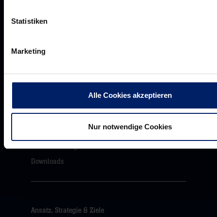
VIP Dauerkarten
Statistiken
Business-News
Networking
Marketing
Wirtschaftslöwen
Mikrosponsoring
Alle Cookies akzeptieren
Akkreditierungen
Nur notwendige Cookies
Presseanfragen
Pressemeldungen
Downloads
Ansatz, Strategie & Ziele