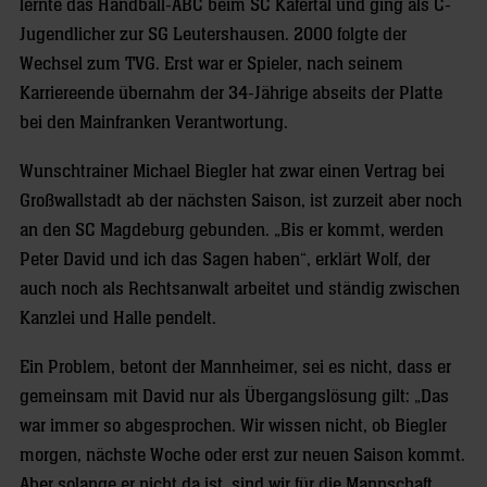
lernte das Handball-ABC beim SC Käfertal und ging als C-
Jugendlicher zur SG Leutershausen. 2000 folgte der
Wechsel zum TVG. Erst war er Spieler, nach seinem
Karriereende übernahm der 34-Jährige abseits der Platte
bei den Mainfranken Verantwortung.
Wunschtrainer Michael Biegler hat zwar einen Vertrag bei
Großwallstadt ab der nächsten Saison, ist zurzeit aber noch
an den SC Magdeburg gebunden. „Bis er kommt, werden
Peter David und ich das Sagen haben“, erklärt Wolf, der
auch noch als Rechtsanwalt arbeitet und ständig zwischen
Kanzlei und Halle pendelt.
Ein Problem, betont der Mannheimer, sei es nicht, dass er
gemeinsam mit David nur als Übergangslösung gilt: „Das
war immer so abgesprochen. Wir wissen nicht, ob Biegler
morgen, nächste Woche oder erst zur neuen Saison kommt.
Aber solange er nicht da ist, sind wir für die Mannschaft