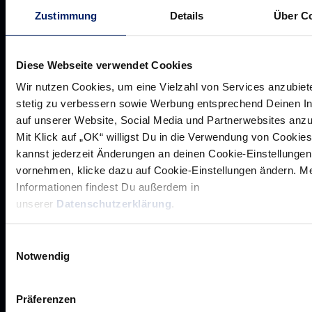
Zustimmung
Details
Über C
Diese Webseite verwendet Cookies
Wir nutzen Cookies, um eine Vielzahl von Services anzubiet
Werte der Löwen
stetig zu verbessern sowie Werbung entsprechend Deinen I
Historie
auf unserer Website, Social Media und Partnerwebsites anz
Mit Klick auf „OK“ willigst Du in die Verwendung von Cookies
Jobs
kannst jederzeit Änderungen an deinen Cookie-Einstellungen
Aufsichtsrat
vornehmen, klicke dazu auf Cookie-Einstellungen ändern. M
Löwenherz
Informationen findest Du außerdem in
unserer
Datenschutzerklärung
.
Ansprechpartner*innen
Einwilligungsauswahl
Notwendig
Unsere Partner
Präferenzen
Werbemöglichkeiten