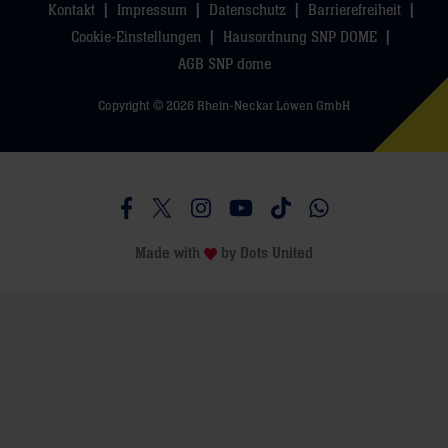
Kontakt
Impressum
Datenschutz
Barrierefreiheit
Cookie-Einstellungen
Hausordnung SNP DOME
AGB SNP dome
Copyright © 2026 Rhein-Neckar Löwen GmbH
Besucht uns auf Facebook
Besucht uns auf Twitter
Besucht uns auf Instagram
Besucht uns auf Youtube
Besucht uns auf TikTo
Besucht uns auf 
Made with
by
Dots United