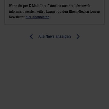
Wenn du per E-Mail über Aktuelles aus der Löwenwelt
informiert werden willst, kannst du den Rhein-Neckar Löwen
Newsletter
hier abonnieren
.
Post
Alle News anzeigen
previous
newst
navigation
News:
News:
Michael
Löwen
Müller
planen
feiert
Aufholjagd
Wiedersehen