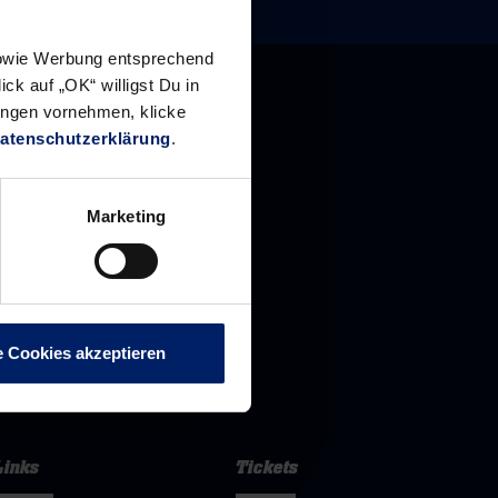
 sowie Werbung entsprechend
ck auf „OK“ willigst Du in
ungen vornehmen, klicke
atenschutzerklärung
.
Marketing
e Cookies akzeptieren
Links
Tickets