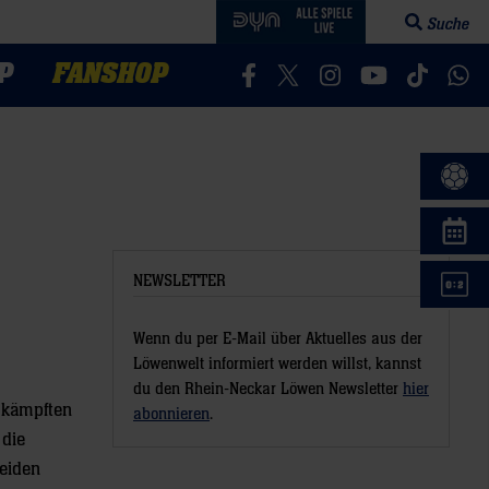
Suche
Suchfeld öff
P
FANSHOP
Besucht uns auf Facebook
Besucht uns auf Twitter
Besucht uns auf In
Besucht uns a
Besucht 
Bes
NEWSLETTER
Wenn du per E-Mail über Aktuelles aus der
Löwenwelt informiert werden willst, kannst
du den Rhein-Neckar Löwen Newsletter
hier
umkämpften
abonnieren
.
 die
beiden