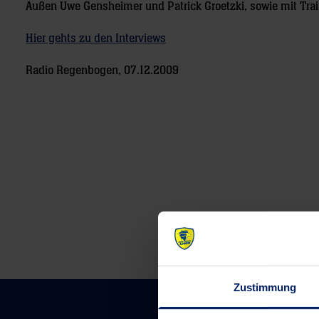
Außen Uwe Gensheimer und Patrick Groetzki, sowie mit Trai
Hier gehts zu den Interviews
Radio Regenbogen, 07.12.2009
Post
navigation
Zustimmung