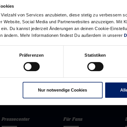
Cookies
 Vielzahl von Services anzubieten, diese stetig zu verbessern
r Website, Social Media und Partnerwebsites anzuzeigen. Mit Kli
ein. Du kannst jederzeit Änderungen an deinen Cookie-Einstell
en ändern. Mehr Informationen findest Du außerdem in unserer
D
Präferenzen
Statistiken
Rhein-Neckar Löwen GmbH
Nur notwendige Cookies
All
Pressecenter
Für Fans