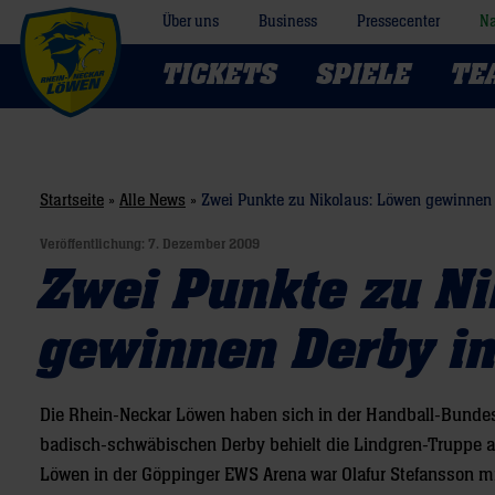
Über uns
Business
Pressecenter
Na
TICKETS
SPIELE
TE
Startseite
»
Alle News
»
Zwei Punkte zu Nikolaus: Löwen gewinnen
Veröffentlichung:
7. Dezember 2009
Zwei Punkte zu N
gewinnen Derby i
Die Rhein-Neckar Löwen haben sich in der Handball-Bundes
badisch-schwäbischen Derby behielt die Lindgren-Truppe am 
Löwen in der Göppinger EWS Arena war Olafur Stefansson mi