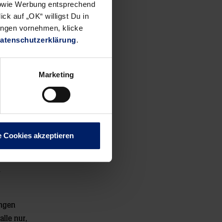
 sowie Werbung entsprechend
ck auf „OK“ willigst Du in
ungen vornehmen, klicke
atenschutzerklärung
.
freie
arstival
Marketing
en die
chaften,
cher aus
 solchen
e Cookies akzeptieren
artet
n
ungen
alle nur,