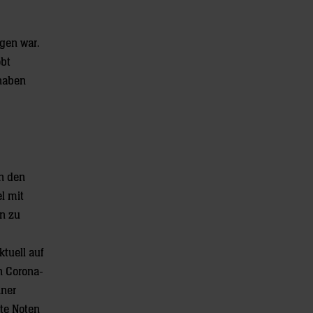
ogen war.
obt
 haben
in den
l mit
en zu
tuell auf
n Corona-
iner
ste Noten