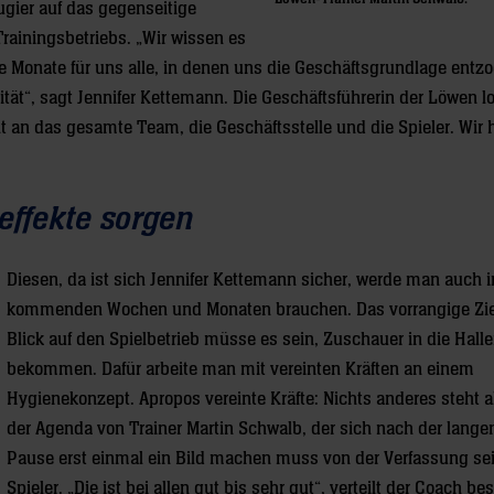
ugier auf das gegenseitige
ainingsbetriebs. „Wir wissen es
te Monate für uns alle, in denen uns die Geschäftsgrundlage entz
ität“, sagt Jennifer Kettemann. Die Geschäftsführerin der Löwen l
ht an das gesamte Team, die Geschäftsstelle und die Spieler. Wir
effekte sorgen
Diesen, da ist sich Jennifer Kettemann sicher, werde man auch 
kommenden Wochen und Monaten brauchen. Das vorrangige Zie
Blick auf den Spielbetrieb müsse es sein, Zuschauer in die Hall
bekommen. Dafür arbeite man mit vereinten Kräften an einem
Hygienekonzept. Apropos vereinte Kräfte: Nichts anderes steht ak
der Agenda von Trainer Martin Schwalb, der sich nach der lange
Pause erst einmal ein Bild machen muss von der Verfassung se
Spieler. „Die ist bei allen gut bis sehr gut“, verteilt der Coach be