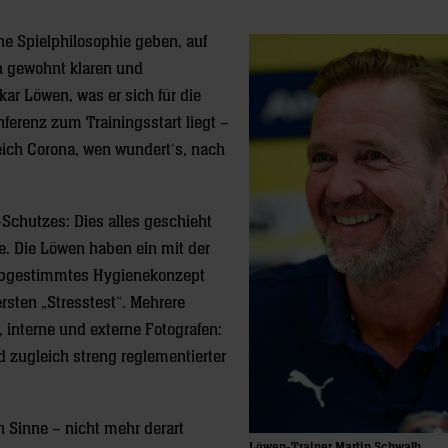
ne Spielphilosophie geben, auf
In gewohnt klaren und
ar Löwen, was er sich für die
erenz zum Trainingsstart liegt –
eich Corona, wen wundert‘s, nach
Schutzes: Dies alles geschieht
e. Die Löwen haben ein mit der
bgestimmtes Hygienekonzept
sten „Stresstest“. Mehrere
 interne und externe Fotografen:
 zugleich streng reglementierter
 Sinne – nicht mehr derart
Löwen-Trainer Martin Schwalb.