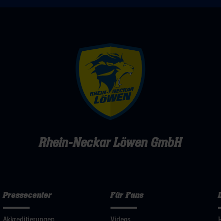
finden“
Rhein-Neckar Löwen GmbH
Pressecenter
Für Fans
Akkreditierungen
Videos