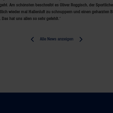
geht. Am schönsten beschreibt es Oliver Roggisch, der Sportliche 
dlich wieder mal Hallenluft zu schnuppern und einen geharzten Ba
as hat uns allen so sehr gefehlt.“
Alle News anzeigen
previous
newst
News:
News:
„Da
„Die
habe
Jungs
ich
machen
mir
es
20
einem
Würfe
leicht,
pro
ins
Spiel
Team
genommen“
zu