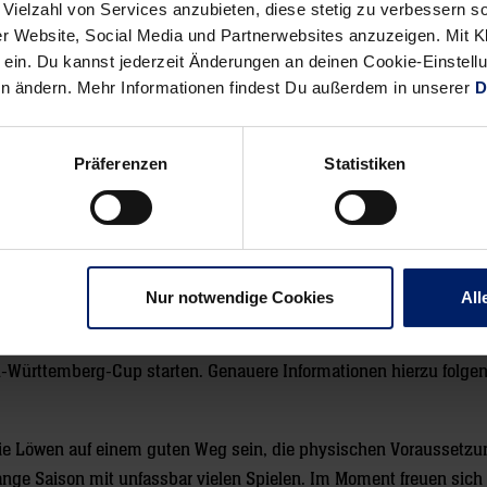
 Vielzahl von Services anzubieten, diese stetig zu verbessern
r Website, Social Media und Partnerwebsites anzuzeigen. Mit Kli
en
ein. Du kannst jederzeit Änderungen an deinen Cookie-Einstell
en ändern. Mehr Informationen findest Du außerdem in unserer
D
iter bei den Löwen? Nach der ersten Trainingswoche geht es ins 
ch in Trainingswoche zwei mit dem
Löwen Saisonstart auf dem C
Präferenzen
Statistiken
. Juli
und von dort aus ins Trainingslager nach Ischgl. Hier werd
erbringen. Neben Teambuilding steht auch die eine oder andere
uf dem Programm. Vor Ort pflegen die Löwen langfristige Partners
t dem
Sporthotel Silvretta
, das in dieser Zeit exklusiv für die Besu
esliga geöffnet hat und mit erstklassigen Bedingungen für einen
Nur notwendige Cookies
All
et. Nach rund zehn Tagen „frei“ mit individuellem Trainingsplan st
 die „heiße Vorbereitungsphase“. Ende August soll dann auch der
Württemberg-Cup starten. Genauere Informationen hierzu folge
die Löwen auf einem guten Weg sein, die physischen Voraussetz
lange Saison mit unfassbar vielen Spielen. Im Moment freuen sich 