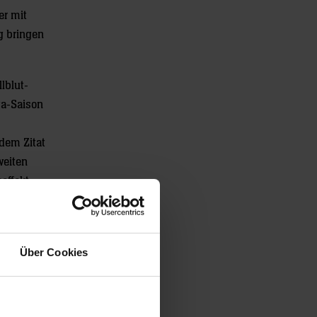
er mit
g bringen
llblut-
ga-Saison
dem Zitat
weiten
effekt
, freut
nkurrenz
Über Cookies
fzuholen,
er uns zu