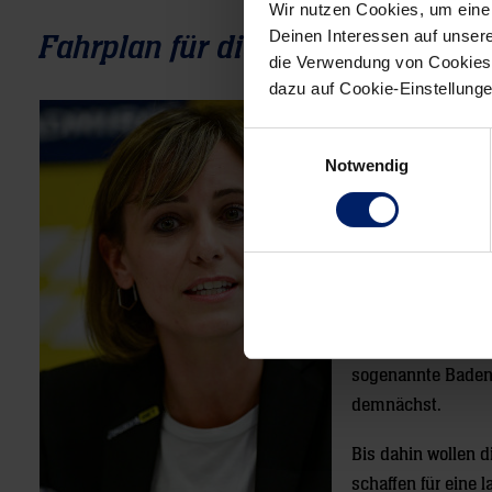
Wir nutzen Cookies, um eine
Deinen Interessen auf unsere
Fahrplan für die nächsten Woch
die Verwendung von Cookies 
dazu auf Cookie-Einstellung
Wie geht es nun we
Wochenende, dana
Einwilligungsauswahl
Notwendig
in Mannheim am 29
Löwen vier Tage v
Trainingseinheit a
unter anderem mi
der Handball-Bund
Aufenthalt aufwart
dann Mitte August
sogenannte Baden-
demnächst.
Bis dahin wollen 
schaffen für eine 