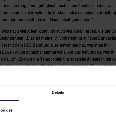
für seine Jungs und gibt gleich noch einen Ausblick in das, was 
ihnen vorhat: „Wir wollen die Stärken jedes einzelnen zur Geltun
und darüber die Stärke der Mannschaft generieren.“
Was nach viel Arbeit klingt, ist auch viel Arbeit. Arbeit, die der Vo
Bedingungen. „Dies ist meine 17. Vorbereitung auf eine Bundesli
be, der mit dem HSV Hamburg alles gewonnen hat, was man im
Löwen will er zunächst einmal vor allem das beibringen, was in 
 gefällig? „Es geht um Tempospiel, um spezielle Abläufe in der z
d dann wollen wir auch für den einen oder anderen Überraschungs
Schwalbe aus.
gergren „zwei neue Waffen“ (O-Ton Schwalb) zur Verfügung stehen
e und enormes Potenzial. Eine konkrete Kampfansage Richtung Ko
Details
n den vergangenen zwei Jahren ein gutes Stück gefehlt. Um das au
aar der Mannschaften, die uns zuletzt überholt haben, wieder hint
Cookies