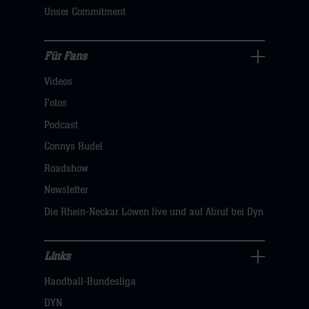
klicken
Unser Commitment
sie
hier
Für Fans
Für
Videos
Fans
Navigation
Fotos
öffnen,
Podcast
dann
Connys Rudel
klicken
Roadshow
sie
Newsletter
hier
Die Rhein-Neckar Löwen live und auf Abruf bei Dyn
Links
Links
Handball-Bundesliga
Navigation
öffnen,
DYN