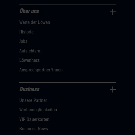
Über uns
Über
Werte der Löwen
uns
Navigation
Historie
öffnen,
Jobs
dann
Aufsichtsrat
klicken
Löwenherz
sie
Ansprechpartner*innen
hier
Business
Pressecenter
Unsere Partner
Navigation
öffnen,
Werbemöglichkeiten
dann
VIP Dauerkarten
klicken
Business-News
sie