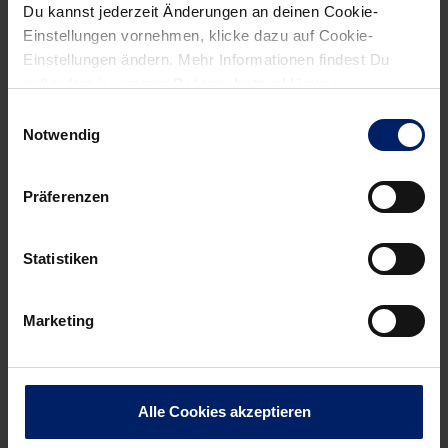
Newsletter
hier abonnieren
.
Du kannst jederzeit Änderungen an deinen Cookie-
Einstellungen vornehmen, klicke dazu auf Cookie-
Einstellungen ändern. Mehr Informationen findest Du
außerdem in unserer
Datenschutzerklärung
.
Post
Alle News anzeigen
previous
newst
navigation
Einwilligungsauswahl
Notwendig
News:
News:
Löwen
Löwenrudel
machen
entert
Präferenzen
es
Kinopolis
Lemgo
Statistiken
zu
leicht
Marketing
Alle Cookies akzeptieren