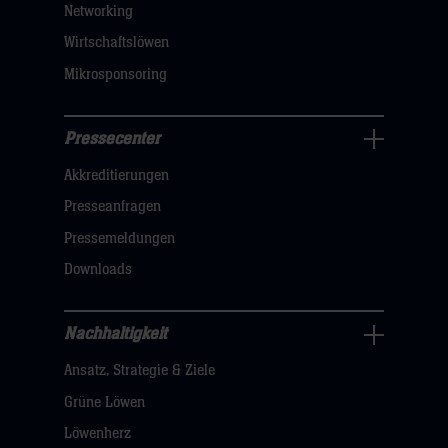
Networking
hier
Wirtschaftslöwen
Mikrosponsoring
Pressecenter
Business
Akkreditierungen
Navigation
öffnen,
Presseanfragen
dann
Pressemeldungen
klicken
Downloads
sie
hier
Nachhaltigkeit
Nachhaltigkeit
Ansatz, Strategie & Ziele
Navigation
öffnen,
Grüne Löwen
dann
Löwenherz