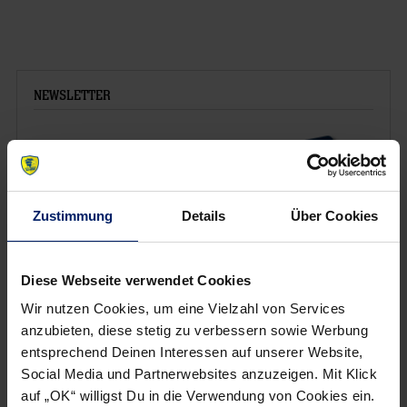
NEWSLETTER
Zustimmung
Details
Über Cookies
Diese Webseite verwendet Cookies
Wir nutzen Cookies, um eine Vielzahl von Services
anzubieten, diese stetig zu verbessern sowie Werbung
entsprechend Deinen Interessen auf unserer Website,
Wenn du per E-Mail über Aktuelles aus der Löwenwelt
Social Media und Partnerwebsites anzuzeigen. Mit Klick
informiert werden willst, kannst du den Rhein-Neckar Löwen
auf „OK“ willigst Du in die Verwendung von Cookies ein.