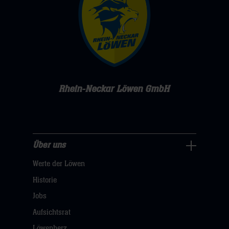
Rhein-Neckar Löwen GmbH
Über uns
Über
Werte der Löwen
uns
Navigation
Historie
öffnen,
Jobs
dann
Aufsichtsrat
klicken
Löwenherz