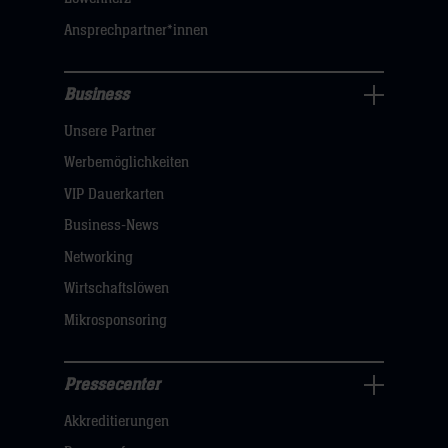
sie
Ansprechpartner*innen
hier
Business
Pressecenter
Unsere Partner
Navigation
öffnen,
Werbemöglichkeiten
dann
VIP Dauerkarten
klicken
Business-News
sie
Networking
hier
Wirtschaftslöwen
Mikrosponsoring
Pressecenter
Business
Akkreditierungen
Navigation