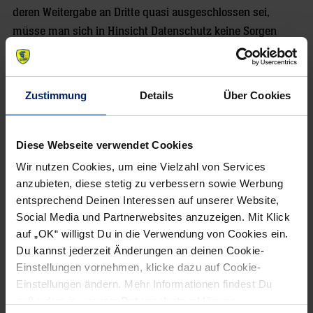
deren Weitergabe an Dritte quasi ausgeschlossen sei,
müsse man sich in Hinsicht Datenschutz keine Sorgen
machen. Vielmehr dienten die Daten ja dem Wohl der
Spieler, was sich insbesondere in der durch die Daten
erfassten Belastung und der daran orientierten
Zustimmung
Details
Über Cookies
Trainingssteuerung äußere.
Apropos Daten. Abgerundet wird der Vortragsteil des
Diese Webseite verwendet Cookies
Business Frühstück durch einen kurzen Impuls von
WTG
-
Wir nutzen Cookies, um eine Vielzahl von Services
CPO Fabian Kröger. Er stellt kurz und knackig das WTG-
anzubieten, diese stetig zu verbessern sowie Werbung
eigene Cloud-Konzept vor, welches in Zeiten steigender
entsprechend Deinen Interessen auf unserer Website,
Cyber-Crime-Aktivitäten immer relevanter wird und
Social Media und Partnerwebsites anzuzeigen. Mit Klick
entsprechend bei den Unternehmensvertreter*innen auf
auf „OK“ willigst Du in die Verwendung von Cookies ein.
Du kannst jederzeit Änderungen an deinen Cookie-
offene Ohren stößt. Im Anschluss geht es zur zweiten
Einstellungen vornehmen, klicke dazu auf Cookie-
Runde ans Büffet. Es dürfte aus besagten Gründen nicht die
Einstellungen ändern. Mehr Informationen findest Du
letzte geblieben sein.
außerdem in unserer
Datenschutzerklärung
.