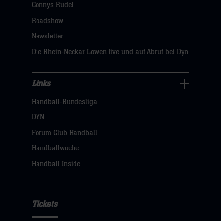
Connys Rudel
klicken
Roadshow
sie
Newsletter
hier
Die Rhein-Neckar Löwen live und auf Abruf bei Dyn
Links
Links
Handball-Bundesliga
Navigation
öffnen,
DYN
dann
Forum Club Handball
klicken
Handballwoche
sie
Handball Inside
hier
Tickets