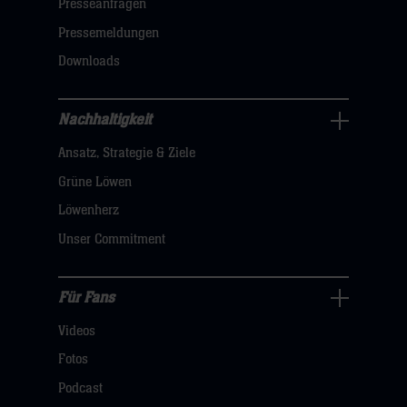
öffnen,
Presseanfragen
dann
Pressemeldungen
klicken
Downloads
sie
hier
Nachhaltigkeit
Nachhaltigkeit
Ansatz, Strategie & Ziele
Navigation
öffnen,
Grüne Löwen
dann
Löwenherz
klicken
Unser Commitment
sie
hier
Für Fans
Für
Videos
Fans
Navigation
Fotos
öffnen,
Podcast
dann