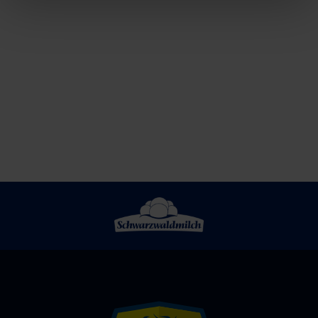
Corona
mehr
immer
Löwen:
noch
Dauerkarten-
in
Vorverkauf
Köpfen
gestartet