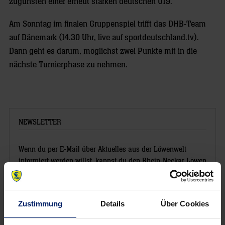
zugunsten einer erneut starken deutschen U19.
Am Sonntag im finalen Gruppenspiel trifft das DHB-Team
auf Dänemark (14.30 Uhr, live auf sportdeutschland.tv).
Dann geht es darum, möglichst zwei Punkte mit in die
nächste Turnierphase zu nehmen.
NEWSLETTER
Wenn du per E-Mail über Aktuelles aus der Löwenwelt
informiert werden willst, kannst du den Rhein-Neckar Löwen
Newsletter
hier abonnieren
.
Zustimmung
Details
Über Cookies
Post
Alle News anzeigen
previous
newst