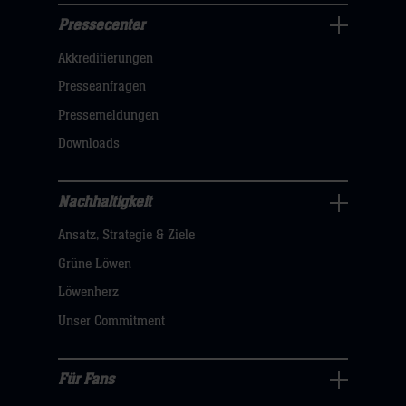
Pressecenter
Business
Akkreditierungen
Navigation
öffnen,
Presseanfragen
dann
Pressemeldungen
klicken
Downloads
sie
hier
Nachhaltigkeit
Nachhaltigkeit
Ansatz, Strategie & Ziele
Navigation
öffnen,
Grüne Löwen
dann
Löwenherz
klicken
Unser Commitment
sie
hier
Für Fans
Für