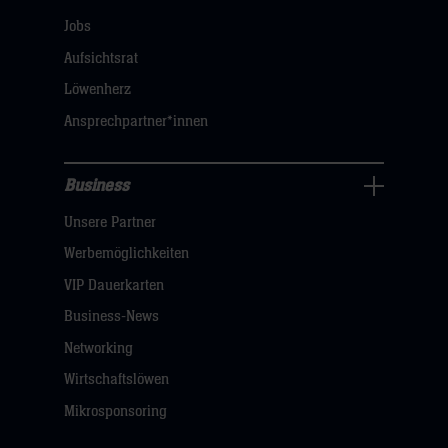
öffnen,
Jobs
dann
Aufsichtsrat
klicken
Löwenherz
sie
Ansprechpartner*innen
hier
Business
Pressecenter
Unsere Partner
Navigation
öffnen,
Werbemöglichkeiten
dann
VIP Dauerkarten
klicken
Business-News
sie
Networking
hier
Wirtschaftslöwen
Mikrosponsoring