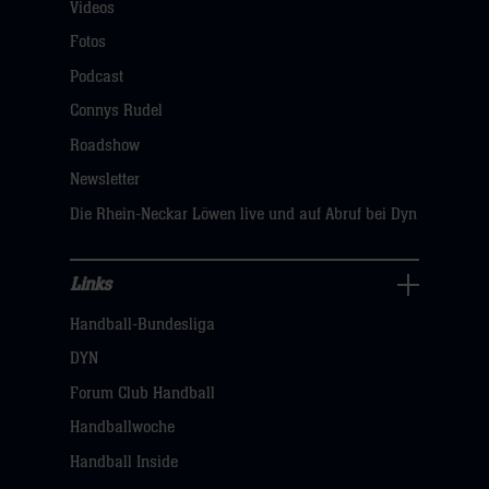
Videos
Fans
Navigation
Fotos
öffnen,
Podcast
dann
Connys Rudel
klicken
Roadshow
sie
Newsletter
hier
Die Rhein-Neckar Löwen live und auf Abruf bei Dyn
Links
Links
Handball-Bundesliga
Navigation
öffnen,
DYN
dann
Forum Club Handball
klicken
Handballwoche
sie
Handball Inside
hier