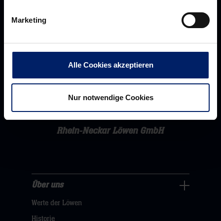
Marketing
Alle Cookies akzeptieren
Nur notwendige Cookies
Rhein-Neckar Löwen GmbH
Über uns
Über
Werte der Löwen
uns
Navigation
Historie