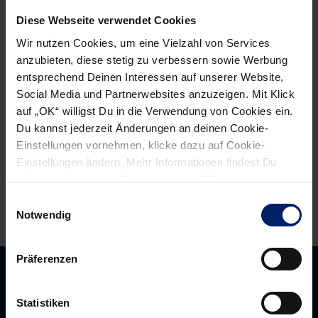
navigation
News:
News:
Diese Webseite verwendet Cookies
Wende
Mikael
Wir nutzen Cookies, um eine Vielzahl von Services
bei
Appelgren
anzubieten, diese stetig zu verbessern sowie Werbung
Horzen:
wird
entsprechend Deinen Interessen auf unserer Website,
Kreisläufer
nochmals
Social Media und Partnerwebsites anzuzeigen. Mit Klick
auf „OK“ willigst Du in die Verwendung von Cookies ein.
kommt
operiert
Du kannst jederzeit Änderungen an deinen Cookie-
doch
Einstellungen vornehmen, klicke dazu auf Cookie-
schon
Einstellungen ändern. Mehr Informationen findest Du
jetzt
außerdem in unserer
Datenschutzerklärung
.
Einwilligungsauswahl
Notwendig
Präferenzen
Statistiken