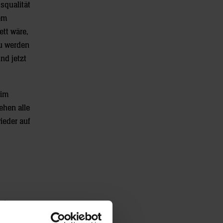
squalität
dem
ett wäre,
zu werden
nd jetzt
 im
ehen alle
ieder auf
äste aus
otz