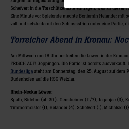
sorgten für Begeisterung bei den Löwenfans auf der Tribüne
Schefvert in die Torschützenliste eintragen, was an diesem
Eine Minute vor Spielende machte Benjamin Helander mit se
voll und setzte damit den Schlussstrich unter eine Partie,
Torreicher Abend in Kronau: Noc
Am Mittwoch um 18 Uhr bestreiten die Löwen in der Kronauer
FRISCH AUF! Göppingen. Die Partie ist bereits ausverkauft. 
Bundesliga
steht am Donnerstag, den 25. August auf dem Pro
Dudenhofen auf die HSG Wetzlar.
Rhein-Neckar Löwen:
Späth, Birlehm (ab 20.)- Gensheimer (11/7), Jaganjac (3), Kno
Timmermeister (1), Helander (4), Schefvert (1), Michalski (1)