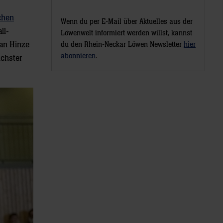
chen
Wenn du per E-Mail über Aktuelles aus der
ll-
Löwenwelt informiert werden willst, kannst
ian Hinze
du den Rhein-Neckar Löwen Newsletter
hier
abonnieren
.
ichster