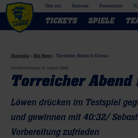
Über uns
Business
Pressecenter
Na
TICKETS
SPIELE
TE
Startseite
»
Alle News
»
Torreicher Abend in Kronau
Veröffentlichung:
14. August 2022
Torreicher Abend 
Löwen drücken im Testspiel geg
und gewinnen mit 40:32/ Sebasti
Vorbereitung zufrieden