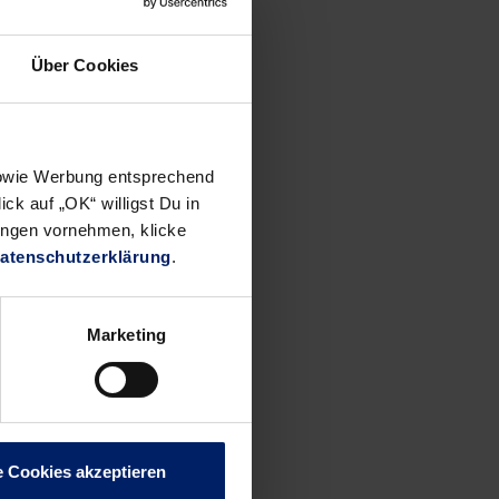
von der
0
Über Cookies
r Kristjan
effer über
11, Uwe
benmeter-
 sowie Werbung entsprechend
zur Pause
ck auf „OK“ willigst Du in
.
ungen vornehmen, klicke
atenschutzerklärung
.
Marketing
im
n 6:1-
le von
Lagergren
e Cookies akzeptieren