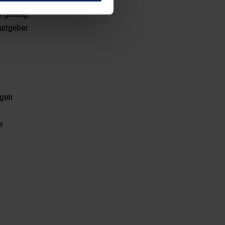
orsell
n gelang.
astgeber
egen
e