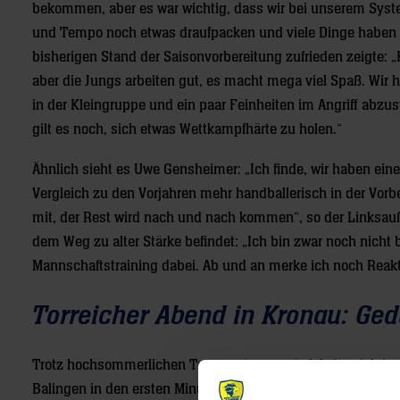
bekommen, aber es war wichtig, dass wir bei unserem Syst
und Tempo noch etwas draufpacken und viele Dinge haben m
bisherigen Stand der Saisonvorbereitung zufrieden zeigte: „
aber die Jungs arbeiten gut, es macht mega viel Spaß. Wir h
in der Kleingruppe und ein paar Feinheiten im Angriff abzus
gilt es noch, sich etwas Wettkampfhärte zu holen.“
Ähnlich sieht es Uwe Gensheimer: „Ich finde, wir haben eine
Vergleich zu den Vorjahren mehr handballerisch in der Vorbe
mit, der Rest wird nach und nach kommen“, so der Linksauß
dem Weg zu alter Stärke befindet: „Ich bin zwar noch nicht b
Mannschaftstraining dabei. Ab und an merke ich noch Reakti
Torreicher Abend in Kronau: Ged
Trotz hochsommerlichen Temperaturen entwickelte sich in de
Balingen in den ersten Minuten leichter zu erfolgreichen A