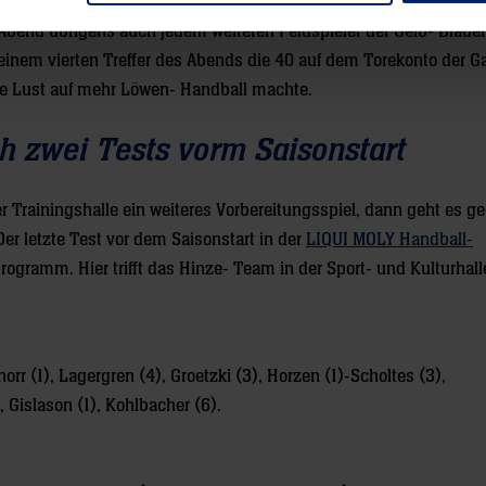
. In der 45. Minute konnte sich dann auch Geburtstagskind Olle F
 Abend übrigens auch jedem weiteren Feldspieler der Gelb- Blaue
inem vierten Treffer des Abends die 40 auf dem Torekonto der G
 die Lust auf mehr Löwen- Handball machte.
h zwei Tests vorm Saisonstart
 Trainingshalle ein weiteres Vorbereitungsspiel, dann geht es g
Der letzte Test vor dem Saisonstart in der
LIQUI MOLY Handball-
gramm. Hier trifft das Hinze- Team in der Sport- und Kulturhall
rr (1), Lagergren (4), Groetzki (3), Horzen (1)-Scholtes (3),
, Gislason (1), Kohlbacher (6).