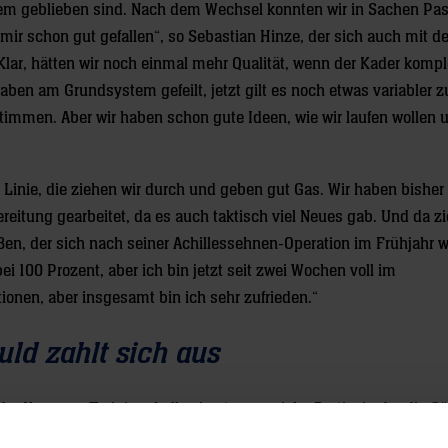
em geblieben sind. Nach dem Wechsel konnten wir in Sachen Pas
ir schon gut gefallen“, so Sebastian Hinze, der sich auch mit 
Klar, hätten wir noch einmal mehr Qualität, wenn der Kader kompl
aben am Grundsystem gefeilt, jetzt gilt es noch etwas variabler 
timmen. Aber wir haben schon gute Ideen, wie wir laufen wollen u
 Linie, die ziehen wir durch und geben gut Gas. Wir haben bisher
reitung gearbeitet, da es auch taktisch viel Neues gab. Und da zi
en, der sich nach seiner Achillessehnen-Operation im Frühjahr w
ei 100 Prozent, aber ich bin jetzt seit zwei Wochen voll im
onen, aber insgesamt bin ich sehr zufrieden.“
uld zahlt sich aus
r Kronauer Trainingshalle eine temporeiche Partie, in der die G
bschlüssen kamen. Die Löwen konnten sich in der Anfangsphase tr