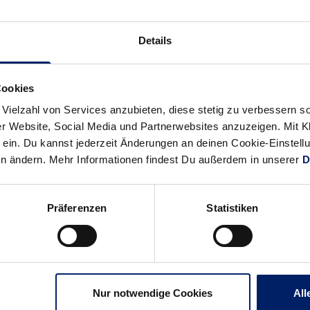
Uwe Gensheimer verlassen. Mit drei Feldtoren und drei Treffern 
elb- Blauen den Anschluss hielten- nach 12 Minuten hieß es 6: 1
Details
auf der ersten Hälfte fand die Defensive der Hinze- Sieben, in de
, besser ins Spiel. So ließen auch die ersten Ballgewinne und Tr
 markierte nach einer Viertelstunde den Anschlusstreffer zum 10:
Cookies
rtie für den Ausgleich und Halil Jaganjac erzielte nach einer Sie
 Vielzahl von Services anzubieten, diese stetig zu verbessern
 (12:11/17.). Den Vorsprung gaben die Gastgeber dann auch bis 
r Website, Social Media und Partnerwebsites anzuzeigen. Mit Kli
te sich Elias Scholtes mit seinem Tor Nummer zwei verantwortlich
ein. Du kannst jederzeit Änderungen an deinen Cookie-Einstell
en ändern. Mehr Informationen findest Du außerdem in unserer
D
gas in Häfte zwei
Präferenzen
Statistiken
tig ihren Stempel aufdrücken. Jannik Kohlbacher, der nun im
gen in Hälfte zwei (22:19). Balingen offenbarte in dieser Phase 
onsequentes Umschaltspiel eiskalt ausnutzten. Mit einem Lauf vo
ute auf 27:20 und drückten weiter aufs Gas. Spektakuläre Zuspie
 Jannik Kohlbacher in bester Torlaune oder feine Tore von Albin 
Nur notwendige Cookies
All