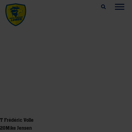
Suchfeld öffnen
Navig
T
Frédéric Volle
20
Mike Jensen