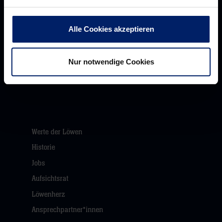
Alle Cookies akzeptieren
Rhein-Neckar Löwen GmbH
Nur notwendige Cookies
Werte der Löwen
Historie
Jobs
Aufsichtsrat
Löwenherz
Ansprechpartner*innen