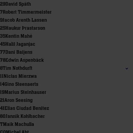
29
David Späth
7
Robert Timmermeister
9
Jacob Arenth Lassen
25
Haukur Þrastarson
35
Kentin Mahé
45
Halil Jaganjac
77
Dani Baijens
78
Edwin Aspenbäck
8
Tim Nothdurft
11
Niclas Mierzwa
14
Gino Steenaerts
19
Marius Steinhauser
21
Aron Seesing
41
Elias Ciudad Benitez
80
Jannik Kohlbacher
T
Maik Machulla
CO
Michel Abt