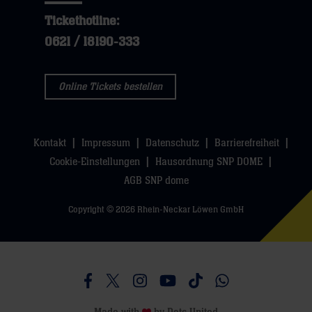
dann
klicken
Tickethotline:
klicken
sie
0621 / 18190-333
sie
hier
hier
Online Tickets bestellen
Kontakt
Impressum
Datenschutz
Barrierefreiheit
Cookie-Einstellungen
Hausordnung SNP DOME
AGB SNP dome
Copyright © 2026 Rhein-Neckar Löwen GmbH
Besucht uns auf Facebook
Besucht uns auf Twitter
Besucht uns auf Instagram
Besucht uns auf Youtube
Besucht uns auf TikTo
Besucht uns auf 