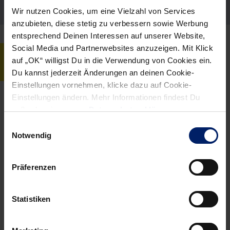
Wir nutzen Cookies, um eine Vielzahl von Services
anzubieten, diese stetig zu verbessern sowie Werbung
entsprechend Deinen Interessen auf unserer Website,
Social Media und Partnerwebsites anzuzeigen. Mit Klick
BIOGRAFIE
auf „OK“ willigst Du in die Verwendung von Cookies ein.
Du kannst jederzeit Änderungen an deinen Cookie-
Einstellungen vornehmen, klicke dazu auf Cookie-
Einstellungen ändern. Mehr Informationen findest Du
außerdem in unserer
Datenschutzerklärung
.
Persönliches
Karriere
Einwilligungsauswahl
Notwendig
Geburtsdatum
27.09.1991
Geburtsort
Mannheim
Präferenzen
Nationalität
Deutschland
Statistiken
Größe in cm
198
Gewicht in kg
97