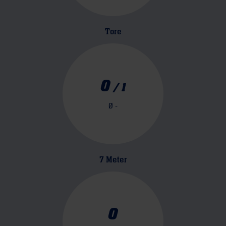
Tore
0
/
1
Ø
-
7 Meter
0