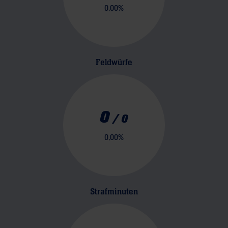
0,00
%
Feldwürfe
0
/
0
0,00
%
Strafminuten