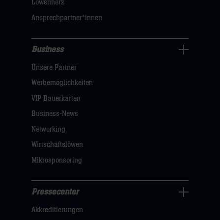
Löwenherz
sie
Ansprechpartner*innen
hier
Business
Pressecenter
Unsere Partner
Navigation
öffnen,
Werbemöglichkeiten
dann
VIP Dauerkarten
klicken
Business-News
sie
Networking
hier
Wirtschaftslöwen
Mikrosponsoring
Pressecenter
Business
Akkreditierungen
Navigation