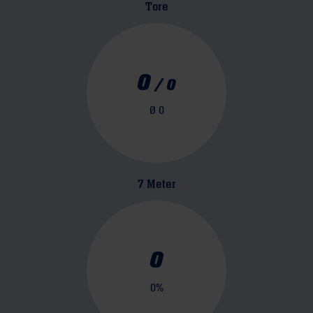
Tore
0
/
0
Ø
0
7 Meter
0
0
%