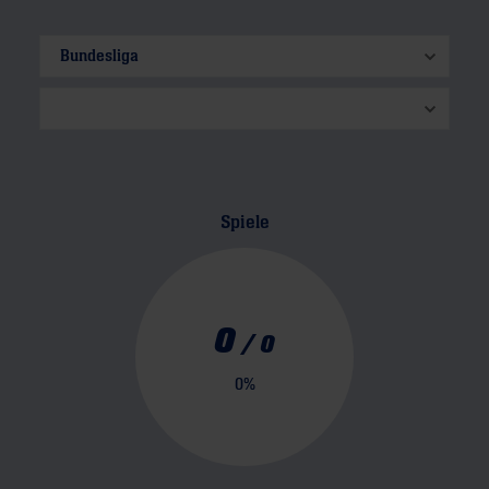
Spiele
0
/
0
0
%