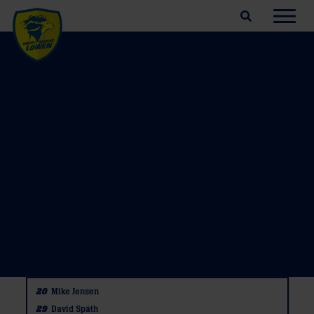
Suchfeld öffnen
Navig
20
Mike Jensen
29
David Späth