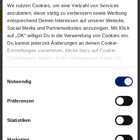
Wir nutzen Cookies, um eine Vielzahl von Services
anzubieten, diese stetig zu verbessern sowie Werbung
BIOGRAFIE
entsprechend Deinen Interessen auf unserer Website,
Social Media und Partnerwebsites anzuzeigen. Mit Klick
auf „OK“ willigst Du in die Verwendung von Cookies ein.
Du kannst jederzeit Änderungen an deinen Cookie-
Persönliches
Karriere
Einstellungen vornehmen, klicke dazu auf Cookie-
Einstellungen ändern. Mehr Informationen findest Du
Geburtsdatum
09.08.1994
außerdem in unserer
Datenschutzerklärung
.
Geburtsort
Heidelberg
Einwilligungsauswahl
Notwendig
Nationalität
Deutschland
Präferenzen
Größe in cm
180
Gewicht in kg
80
Statistiken
Im Verein seit
01.07.2011
Marketing