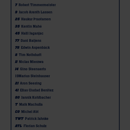
7
Robert Timmermeister
9
Jacob Arenth Lassen
25
Haukur Þrastarson
35
Kentin Mahé
45
Halil Jaganjac
77
Dani Baijens
78
Edwin Aspenbäck
8
Tim Nothdurft
11
Niclas Mierzwa
14
Gino Steenaerts
19
Marius Steinhauser
21
Aron Seesing
41
Elias Ciudad Benitez
80
Jannik Kohlbacher
T
Maik Machulla
CO
Michel Abt
TWT
Patrick Jahnke
ATL
Florian Schulz