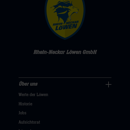
Rhein-Neckar Löwen GmbH
Über uns
Über
Werte der Löwen
uns
Navigation
Historie
öffnen,
Jobs
dann
Aufsichtsrat
klicken