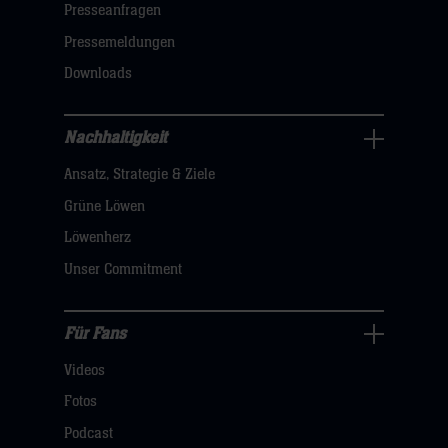
öffnen,
Presseanfragen
dann
Pressemeldungen
klicken
Downloads
sie
hier
Nachhaltigkeit
Nachhaltigkeit
Ansatz, Strategie & Ziele
Navigation
öffnen,
Grüne Löwen
dann
Löwenherz
klicken
Unser Commitment
sie
hier
Für Fans
Für
Videos
Fans
Navigation
Fotos
öffnen,
Podcast