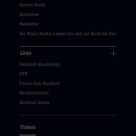
dann
Connys Rudel
klicken
Roadshow
sie
Newsletter
hier
Die Rhein-Neckar Löwen live und auf Abruf bei Dyn
Links
Links
Handball-Bundesliga
Navigation
öffnen,
DYN
dann
Forum Club Handball
klicken
Handballwoche
sie
Handball Inside
hier
Tickets