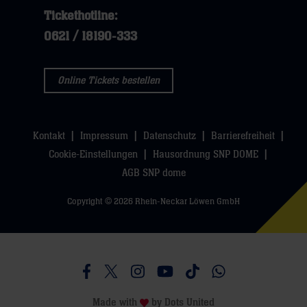
Tickethotline:
0621 / 18190-333
Online Tickets bestellen
Kontakt
Impressum
Datenschutz
Barrierefreiheit
Cookie-Einstellungen
Hausordnung SNP DOME
AGB SNP dome
Copyright © 2026 Rhein-Neckar Löwen GmbH
Besucht uns auf Facebook
Besucht uns auf Twitter
Besucht uns auf Instagram
Besucht uns auf Youtube
Besucht uns auf TikTo
Besucht uns auf 
Made with
by
Dots United